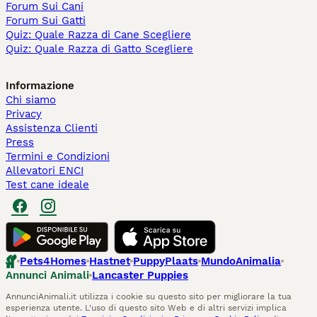
Forum Sui Cani
Forum Sui Gatti
Quiz: Quale Razza di Cane Scegliere
Quiz: Quale Razza di Gatto Scegliere
Informazione
Chi siamo
Privacy
Assistenza Clienti
Press
Termini e Condizioni
Allevatori ENCI
Test cane ideale
Pets4Homes
Hastnet
PuppyPlaats
MundoAnimalia
Annunci Animali
Lancaster Puppies
AnnunciAnimali.it utilizza i cookie su questo sito per migliorare la tua
esperienza utente. L'uso di questo sito Web e di altri servizi implica