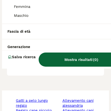
Femmina
È più forte il Presa Canario o
il cane corso?
Maschio
Fascia di età
Qual è la forza del morso del
Presa Canario?
Generazione
Salva ricerca
Qual è il carattere del Presa
Mostra risultati
(
0
)
Canario?
gatti a pelo lungo
allevamento cani
regalo
alessandria
regalo cane piccolo
allevamento cani