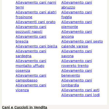
allevamento cani narni
allevamento cani
terni
abruzzo
allevamento cani alatri
allevamento cani
frosinone
foggia
allevamenti cani prato
allevamento cani
allevamento cani
piemonte
pozzuoli napoli
allevamento cani
allevamento cani
ancona
brescia
allevamento cani sesto
allevamento cani biella
calende varese
allevamento cani
allevamento cani
sardegna
savona
allevamento cani
allevamento cani
montalto uffugo
rovereto trento
cosenza
allevamento cani
allevamento cani
benevento
campobasso
allevamento cani
allevamento cani
lombardia
vicenza
allevamento cani asti
allevamento cani lodi
Cani e Cuccioli in Vendita