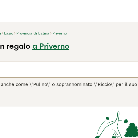
i
Lazio
Provincia di Latina
Priverno
in regalo
a Priverno
o anche come \"Pulino\" o soprannominato \"Riccio\" per il suo 
on dell'Italia, come spesso si potrebbe pensare. Questa razza
 naturali, un aspetto unico che richiede una cura attenta e reg
to, formando corde lunghe e compatte fino al terreno. Il Puli
ente. È un cane energico, fedele e molto adatto a famiglie atti
passeggiate quotidiane. Il Puli è noto per le sue abilità di ca
 con gli estranei ma molto affettuoso con la famiglia. È impor
cializzata, che consiste nella separazione manuale delle corde
 cercate in Italia ci sono \"puli pelo corto\", \"puli prezzo\",