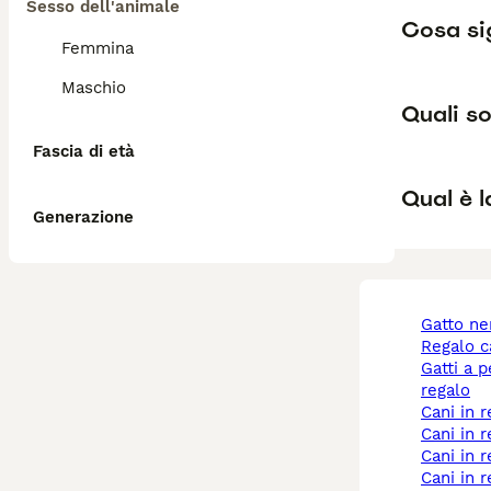
Sesso dell'animale
Cosa sig
Femmina
Maschio
Quali so
Fascia di età
Qual è l
Generazione
gatto n
regalo 
gatti a pelo lungo
regalo
cani in
cani in 
cani in
cani in regalo a