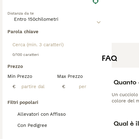
l'interesse per i
compagno unico, 
Distanza da te
Parola chiave
0/100 caratteri
FAQ
Prezzo
Min Prezzo
Max Prezzo
Quanto 
€
€
Un cucciolo 
colore del m
Filtri popolari
Allevatori con Affisso
Qual è i
Con Pedigree