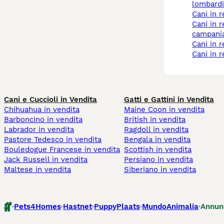
lombardi
cani in 
cani in regalo a
campani
cani in
cani in 
Cani e Cuccioli in Vendita
Gatti e Gattini in Vendita
Chihuahua in vendita
Maine Coon in vendita
Barboncino in vendita
British in vendita
Labrador in vendita
Ragdoll in vendita
Pastore Tedesco in vendita
Bengala in vendita
Bouledogue Francese in vendita
Scottish in vendita
Jack Russell in vendita
Persiano in vendita
Maltese in vendita
Siberiano in vendita
Pets4Homes
Hastnet
PuppyPlaats
MundoAnimalia
Annun