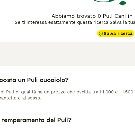
l suo carattere e le caratteristiche fisiche, oltre al costo di a
con un carattere forte e una bellezza inconfondibile, ma ric
Abbiamo trovato 0 Puli Cani in 
Se ti interessa esattamente questa ricerca Salva la tua r
Salva ricerca
costa un Puli cucciolo?
di Puli di qualità ha un prezzo che oscilla tra i 1.000 e i 1.500 
antello e al sesso.
l temperamento del Puli?