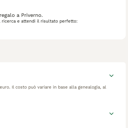
dozione. In sintesi, il **cane Puli** è ideale per chi cerca un
hiede impegno e dedizione nella cura quotidiana.
regalo a Priverno.
icerca e attendi il risultato perfetto:
euro. Il costo può variare in base alla genealogia, al