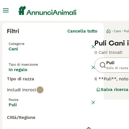
Filtri
Cancella tutto
Cani
Pul
Puli Cani 
Categorie
Cani
0 Cani trovati
Puli
Tipo di inserzione
Solo di razza
In regalo
Tipo di razza
Il **Puli**, not
dell'Ungheria, n
Salva ricerca
Includi incroci
delle dreadlocks
denso e arriccia
Razza
vivace e intellig
Puli
garantire lunghe 
essere riservato
Città/Regione
toelettatura spe
parole chiave più