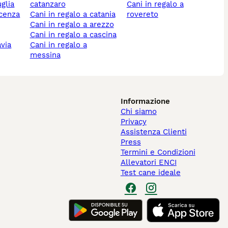
uglia
catanzaro
cani in regalo a
icenza
cani in regalo a catania
rovereto
cani in regalo a arezzo
cani in regalo a cascina
avia
cani in regalo a
messina
Informazione
Chi siamo
Privacy
Assistenza Clienti
Press
Termini e Condizioni
Allevatori ENCI
Test cane ideale