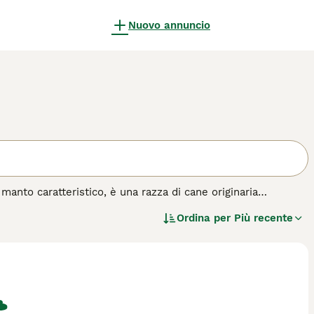
Nuovo annuncio
manto caratteristico, è una razza di cane originaria
 antica è famosa per il suo mantello a corde, che ricorda
Ordina per
Più recente
olare. Il suo pelo può essere nero, bianco o grigio, ed è
 è di taglia media, agile e muscoloso, con un temperamento
ve, specialmente a chi ama le attività all'aria aperta e può
ne da pastore, quindi ha un forte istinto al branco e può
tante sottolineare che il manto del Puli richiede una
 per evitare nodi e mantenere la salute della pelle. Tra le
 \"cucciolo puli\" e \"puli temperamento\", evidenziando