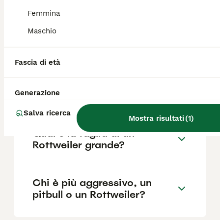
Femmina
Maschio
Quali sono i difetti del
Rottweiler?
Fascia di età
Quanto è impegnativo un
Generazione
Rottweiler?
Salva ricerca
Mostra risultati
(
1
)
Qual è la taglia di un
Rottweiler grande?
Chi è più aggressivo, un
pitbull o un Rottweiler?