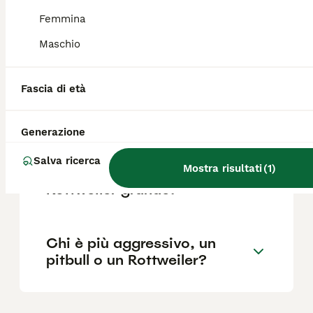
Femmina
Quali sono i difetti del
Maschio
Rottweiler?
Fascia di età
Quanto è impegnativo un
Rottweiler?
Generazione
Salva ricerca
Mostra risultati
(
1
)
Qual è la taglia di un
Rottweiler grande?
Chi è più aggressivo, un
pitbull o un Rottweiler?