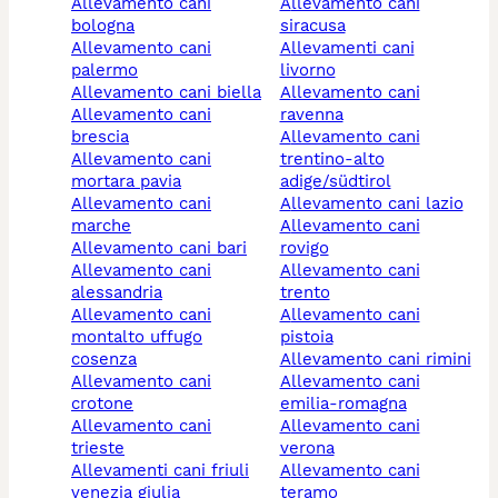
allevamento cani
allevamento cani
bologna
siracusa
allevamento cani
allevamenti cani
palermo
livorno
allevamento cani biella
allevamento cani
allevamento cani
ravenna
brescia
allevamento cani
allevamento cani
trentino-alto
mortara pavia
adige/südtirol
allevamento cani
allevamento cani lazio
marche
allevamento cani
allevamento cani bari
rovigo
allevamento cani
allevamento cani
alessandria
trento
allevamento cani
allevamento cani
montalto uffugo
pistoia
cosenza
allevamento cani rimini
allevamento cani
allevamento cani
crotone
emilia-romagna
allevamento cani
allevamento cani
trieste
verona
allevamenti cani friuli
allevamento cani
venezia giulia
teramo