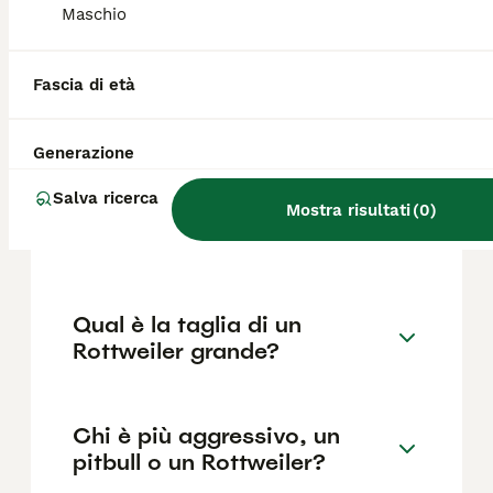
il pedigree, la reputazione dell'allevatore e
Maschio
la posizione.
Fascia di età
Quali sono i difetti del
Rottweiler?
Generazione
Salva ricerca
Quanto è impegnativo un
Mostra risultati
(
0
)
Rottweiler?
Qual è la taglia di un
Rottweiler grande?
Chi è più aggressivo, un
pitbull o un Rottweiler?