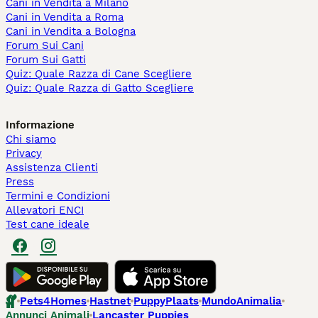
Cani in Vendita a Milano
Cani in Vendita a Roma
Cani in Vendita a Bologna
Forum Sui Cani
Forum Sui Gatti
Quiz: Quale Razza di Cane Scegliere
Quiz: Quale Razza di Gatto Scegliere
Informazione
Chi siamo
Privacy
Assistenza Clienti
Press
Termini e Condizioni
Allevatori ENCI
Test cane ideale
Pets4Homes
Hastnet
PuppyPlaats
MundoAnimalia
Annunci Animali
Lancaster Puppies