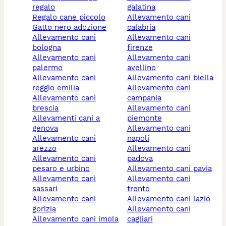
regalo
galatina
regalo cane piccolo
allevamento cani
gatto nero adozione
calabria
allevamento cani
allevamento cani
bologna
firenze
allevamento cani
allevamento cani
palermo
avellino
allevamento cani
allevamento cani biella
reggio emilia
allevamento cani
allevamento cani
campania
brescia
allevamento cani
allevamenti cani a
piemonte
genova
allevamento cani
allevamento cani
napoli
arezzo
allevamento cani
allevamento cani
padova
pesaro e urbino
allevamento cani pavia
allevamento cani
allevamento cani
sassari
trento
allevamento cani
allevamento cani lazio
gorizia
allevamento cani
allevamento cani imola
cagliari