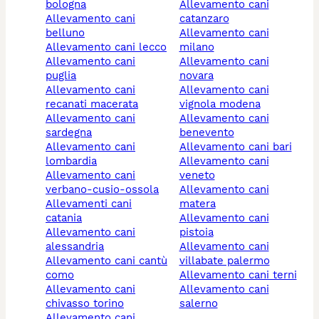
bologna
allevamento cani
allevamento cani
catanzaro
belluno
allevamento cani
allevamento cani lecco
milano
allevamento cani
allevamento cani
puglia
novara
allevamento cani
allevamento cani
recanati macerata
vignola modena
allevamento cani
allevamento cani
sardegna
benevento
allevamento cani
allevamento cani bari
lombardia
allevamento cani
allevamento cani
veneto
verbano-cusio-ossola
allevamento cani
allevamenti cani
matera
catania
allevamento cani
allevamento cani
pistoia
alessandria
allevamento cani
allevamento cani cantù
villabate palermo
como
allevamento cani terni
allevamento cani
allevamento cani
chivasso torino
salerno
allevamento cani