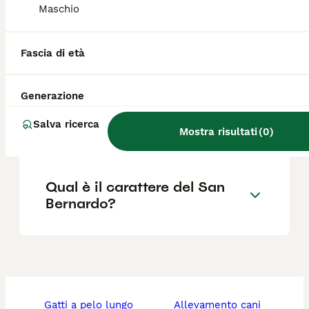
Maschio
Quali sono i pro e i contro
Fascia di età
del San Bernardo?
Generazione
Quanto costa un cane San
Salva ricerca
Bernardo?
Mostra risultati
(
0
)
Qual è il carattere del San
Bernardo?
gatti a pelo lungo
allevamento cani