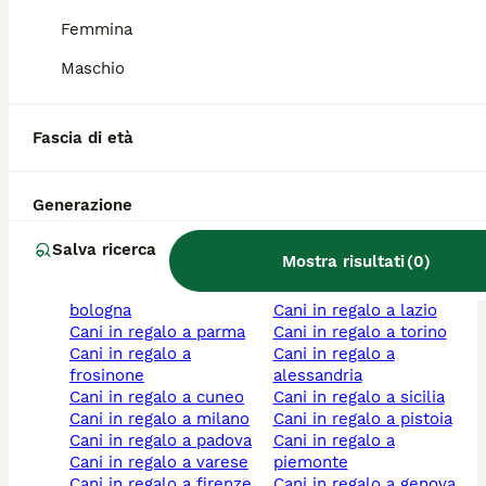
cani in regalo a
cani in regalo a prato
toscana
cani in regalo a liguria
Femmina
cani in regalo a treviso
cani in regalo a
Maschio
cani in regalo a foggia
macerata
cani in regalo a
cani in regalo a
campania
pordenone
cani in regalo a catania
cani in regalo a brindisi
Fascia di età
cani in regalo a
cani in regalo a
mantova
abruzzo
cani in regalo a vicenza
cani in regalo a ferrara
Generazione
cani in regalo a
cani in regalo a teramo
bergamo
cani in regalo a viterbo
Salva ricerca
Mostra risultati
(
0
)
cani in regalo a puglia
cani in regalo a
cani in regalo a
pescara
bologna
cani in regalo a lazio
cani in regalo a parma
cani in regalo a torino
cani in regalo a
cani in regalo a
frosinone
alessandria
cani in regalo a cuneo
cani in regalo a sicilia
cani in regalo a milano
cani in regalo a pistoia
cani in regalo a padova
cani in regalo a
cani in regalo a varese
piemonte
cani in regalo a firenze
cani in regalo a genova