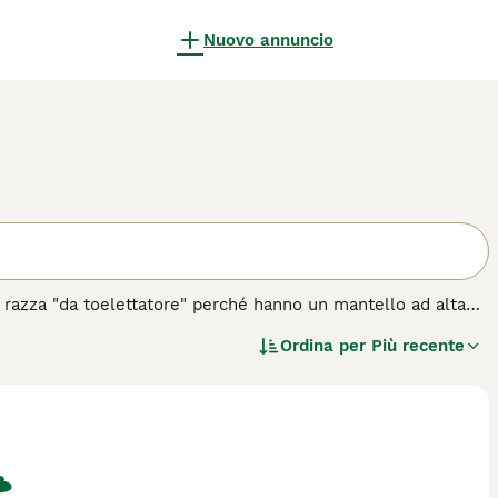
Nuovo annuncio
 razza "da toelettatore" perché hanno un mantello ad alta
i agilità, forza e look unici. Questi sono solo alcuni dei
Ordina per
Più recente
ndo. Non è solo il loro aspetto adorabile che rende questi
e che abbiano comportamenti aggressivi (ovviamente se non si
esta razza di cane.