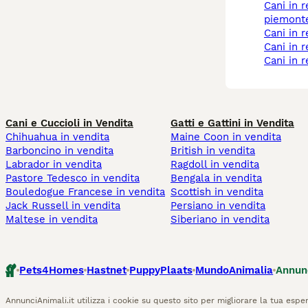
cani in regalo a
piemont
cani in 
cani in 
cani in 
Cani e Cuccioli in Vendita
Gatti e Gattini in Vendita
Chihuahua in vendita
Maine Coon in vendita
Barboncino in vendita
British in vendita
Labrador in vendita
Ragdoll in vendita
Pastore Tedesco in vendita
Bengala in vendita
Bouledogue Francese in vendita
Scottish in vendita
Jack Russell in vendita
Persiano in vendita
Maltese in vendita
Siberiano in vendita
Pets4Homes
Hastnet
PuppyPlaats
MundoAnimalia
Annun
AnnunciAnimali.it utilizza i cookie su questo sito per migliorare la tua esper