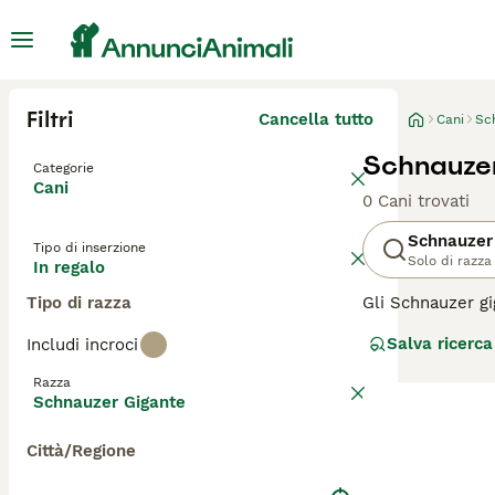
Filtri
Cancella tutto
Cani
Sc
Schnauzer
Categorie
Cani
0 Cani trovati
Schnauzer
Tipo di inserzione
Solo di razza
In regalo
Tipo di razza
Gli Schnauzer gi
manutenzione che
Salva ricerca
Includi incroci
motivi per cui l
cani unici, gli 
Razza
sentono minaccia
Schnauzer Gigante
Leggi la
nostra p
Città/Regione