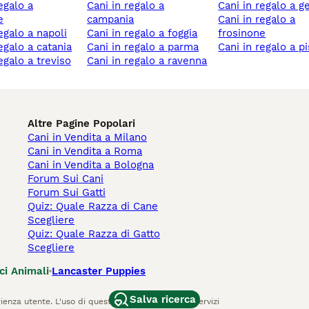
cani in regalo a
cani in regalo a 
e
campania
cani in regalo a
regalo a napoli
cani in regalo a foggia
frosinone
regalo a catania
cani in regalo a parma
cani in regalo a p
regalo a treviso
cani in regalo a ravenna
Altre Pagine Popolari
Cani in Vendita a Milano
Cani in Vendita a Roma
Cani in Vendita a Bologna
Forum Sui Cani
Forum Sui Gatti
Quiz: Quale Razza di Cane
Scegliere
Quiz: Quale Razza di Gatto
Scegliere
ci Animali
Lancaster Puppies
Salva ricerca
ienza utente. L'uso di questo sito Web e di altri servizi