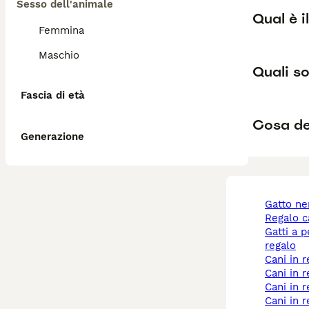
Sesso dell'animale
Qual è i
Femmina
Maschio
Quali so
Fascia di età
Cosa de
Generazione
gatto n
regalo 
gatti a pelo lungo
regalo
cani in
cani in
cani in
cani in 