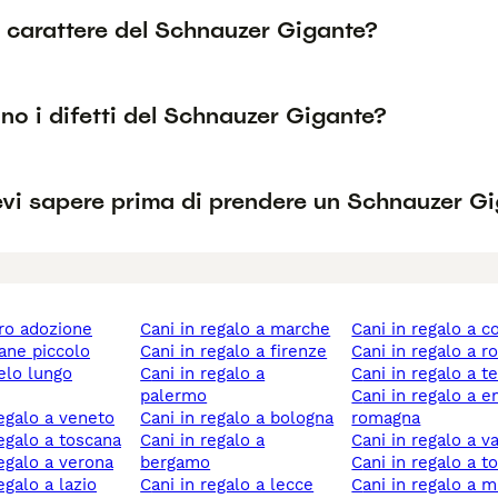
l carattere del Schnauzer Gigante?
no i difetti del Schnauzer Gigante?
vi sapere prima di prendere un Schnauzer G
ero adozione
cani in regalo a marche
cani in regalo a 
cane piccolo
cani in regalo a firenze
cani in regalo a 
cani in regalo a
cani in regalo a t
palermo
cani in regalo a emilia-
 regalo a veneto
cani in regalo a bologna
romagna
 regalo a toscana
cani in regalo a
cani in regalo a v
 regalo a verona
bergamo
cani in regalo a t
regalo a lazio
cani in regalo a lecce
cani in regalo a 