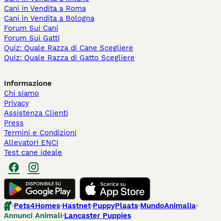
Cani in Vendita a Roma
Cani in Vendita a Bologna
Forum Sui Cani
Forum Sui Gatti
Quiz: Quale Razza di Cane Scegliere
Quiz: Quale Razza di Gatto Scegliere
Informazione
Chi siamo
Privacy
Assistenza Clienti
Press
Termini e Condizioni
Allevatori ENCI
Test cane ideale
Pets4Homes
Hastnet
PuppyPlaats
MundoAnimalia
Annunci Animali
Lancaster Puppies