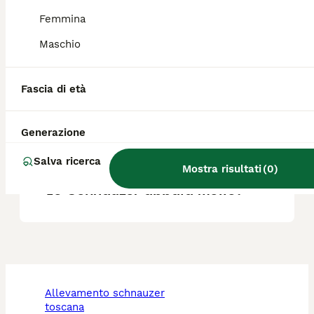
Femmina
Maschio
Lo Schnauzer è un cane
poliziotto adatto?
Fascia di età
Quanto costa un cucciolo di
Generazione
Schnauzer?
Salva ricerca
Mostra risultati
(
0
)
Lo Schnauzer abbaia molto?
allevamento schnauzer
toscana