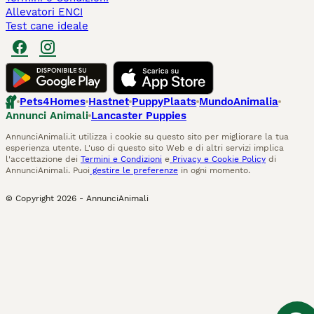
Allevatori ENCI
Test cane ideale
Pets4Homes
Hastnet
PuppyPlaats
MundoAnimalia
Annunci Animali
Lancaster Puppies
AnnunciAnimali.it utilizza i cookie su questo sito per migliorare la tua
esperienza utente. L'uso di questo sito Web e di altri servizi implica
l'accettazione dei
Termini e Condizioni
e
Privacy e Cookie Policy
di
AnnunciAnimali. Puoi
gestire le preferenze
in ogni momento.
© Copyright
2026
-
AnnunciAnimali