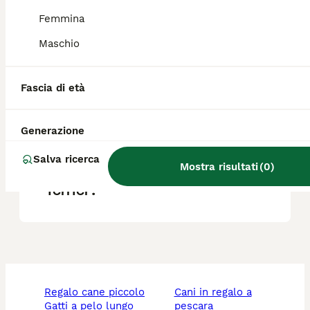
Femmina
Quanto costa un cucciolo di
Maschio
terrier?
Fascia di età
Qual è il carattere dello
Scottish Terrier?
Generazione
Salva ricerca
Mostra risultati
(
0
)
Che cos'è lo Scottish
Terrier?
regalo cane piccolo
cani in regalo a
gatti a pelo lungo
pescara