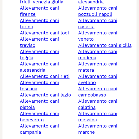
friuli-venezia giulia
alessandria
allevamento cani
allevamento cani
firenze
pozzuoli napoli
allevamento cani
allevamento cani
torino
caserta
allevamento cani lodi
allevamento cani
allevamento cani
veneto
treviso
allevamento cani sicilia
allevamento cani
allevamento cani
foggia
modena
allevamento cani
allevamento cani
alessandria
matera
allevamento cani rieti
allevamento cani
allevamento cani
avellino
toscana
allevamento cani
allevamento cani lazio
campobasso
allevamento cani
allevamento cani
pistoia
galatina
allevamento cani
allevamento cani
benevento
messina
allevamento cani
allevamento cani
campania
marche