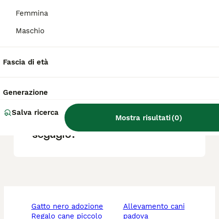
Femmina
Quanto costa un cucciolo di
Maschio
segugio?
Fascia di età
Qual è la migliore razza di
cane segugio?
Generazione
Salva ricerca
Mostra risultati
(
0
)
Quali sono i difetti di un
segugio?
gatto nero adozione
allevamento cani
regalo cane piccolo
padova