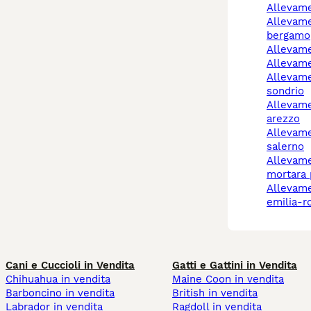
allevam
allevamento cani
bergamo
allevam
allevam
allevamento cani
sondrio
allevamento cani
arezzo
allevamento cani
salerno
allevamento cani
mortara 
allevamento cani
emilia-
Cani e Cuccioli in Vendita
Gatti e Gattini in Vendita
Chihuahua in vendita
Maine Coon in vendita
Barboncino in vendita
British in vendita
Labrador in vendita
Ragdoll in vendita