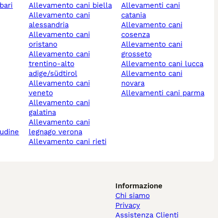
bari
allevamento cani biella
allevamenti cani
allevamento cani
catania
alessandria
allevamento cani
allevamento cani
cosenza
oristano
allevamento cani
allevamento cani
grosseto
trentino-alto
allevamento cani lucca
adige/südtirol
allevamento cani
allevamento cani
novara
veneto
allevamenti cani parma
allevamento cani
galatina
allevamento cani
 udine
legnago verona
allevamento cani rieti
Informazione
Chi siamo
Privacy
Assistenza Clienti