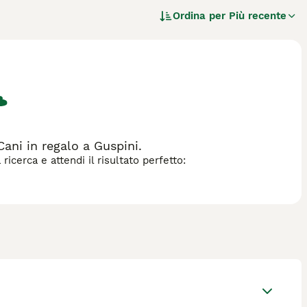
esenta un mantello di colore fulvo, medio-massiccio, con
Ordina per
Più recente
o Posavatz** è caratterizzato da un temperamento leale,
cili. Tra i nomi italiani comuni per questa razza, troviamo
 "Fiuto" e "Vento" sottolineano le sue qualità di fiuto e
 richiedendo una cura attenta e tanto esercizio per soddisfare
 un buon compagno domestico, purché venga stimolato
ni in regalo a Guspini.
icerca e attendi il risultato perfetto: