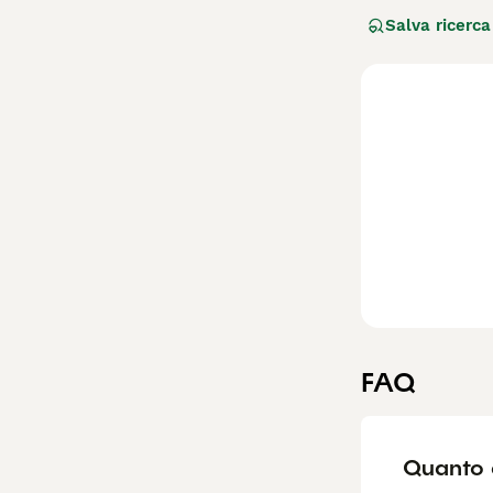
riconosciuta in 
Salva ricerca
orecchie lunghe 
intelligente e mo
"Fulvo" e "Rosso
velocità. Questo
le sue necessit
adeguatamente.
FAQ
Quanto 