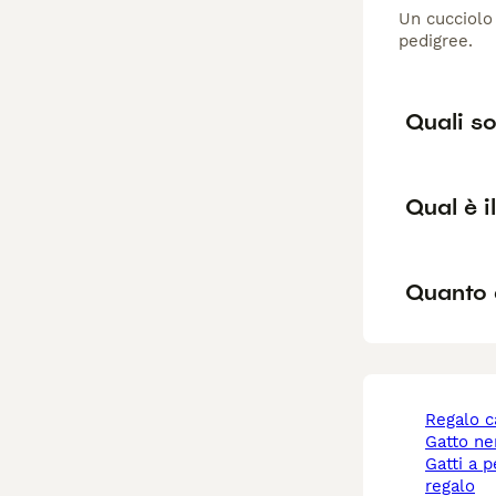
Un cucciolo 
pedigree.
Quali so
Qual è i
Quanto 
regalo 
gatto n
gatti a pelo lungo
regalo