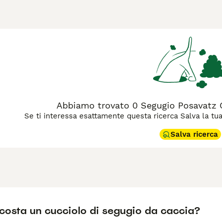
Italia per le sue eccezionali abilità olfattive. Questo cane pr
e pendenti che lo aiutano nella ricerca di prede. Il **Segugi
lto vigoroso, che lo rende ideale per la caccia in terreni diffi
" che richiamano il colore del suo mantello, mentre nomi come
 segugio si adatta bene a famiglie attive o cacciatori esperti,
à fisiche e mentali. La sua natura affettuosa lo rende anche
Abbiamo trovato 0 Segugio Posavatz Ca
Se ti interessa esattamente questa ricerca Salva la tua r
Salva ricerca
costa un cucciolo di segugio da caccia?