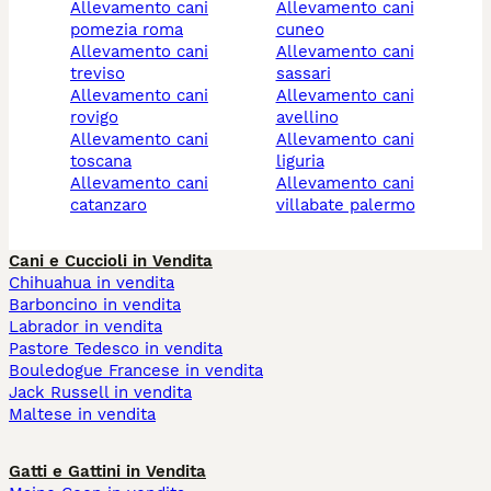
allevamento cani
allevamento cani
pomezia roma
cuneo
allevamento cani
allevamento cani
treviso
sassari
allevamento cani
allevamento cani
rovigo
avellino
allevamento cani
allevamento cani
toscana
liguria
allevamento cani
allevamento cani
catanzaro
villabate palermo
Cani e Cuccioli in Vendita
Chihuahua in vendita
Barboncino in vendita
Labrador in vendita
Pastore Tedesco in vendita
Bouledogue Francese in vendita
Jack Russell in vendita
Maltese in vendita
Gatti e Gattini in Vendita