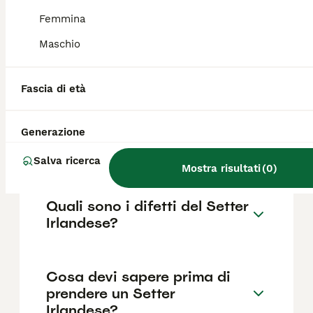
in base a fattori come il pedigree, la
reputazione dell'allevatore e la posizione.
Femmina
Maschio
Quanto dura la vita di un
Setter Irlandese?
Fascia di età
Generazione
Qual è il carattere del Setter
Irlandese?
Salva ricerca
Mostra risultati
(
0
)
Quali sono i difetti del Setter
Irlandese?
Cosa devi sapere prima di
prendere un Setter
Irlandese?