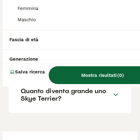
previsti.
Femmina
Maschio
Quanto costa un cucciolo di
terrier?
Fascia di età
Qual è il temperamento dello
Generazione
Skye Terrier?
Salva ricerca
Mostra risultati
(
0
)
Quanto diventa grande uno
Skye Terrier?