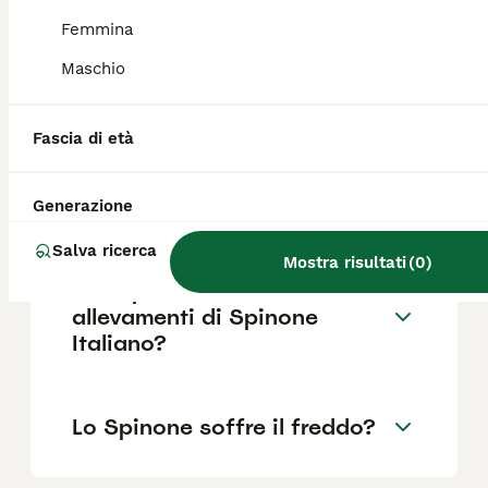
Femmina
Lo Spinone italiano è un
Maschio
cane adatto ai bambini?
Fascia di età
Che carattere ha il cane
Spinone?
Generazione
Salva ricerca
Mostra risultati
(
0
)
Dove posso trovare
allevamenti di Spinone
Italiano?
Lo Spinone soffre il freddo?