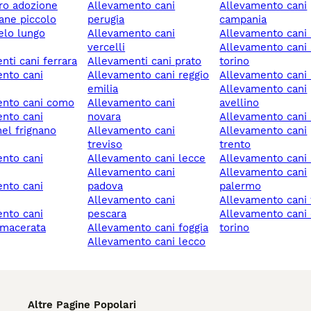
ero adozione
allevamento cani
allevamento cani
cane piccolo
perugia
campania
allevamento cani
allevamento cani
vercelli
allevamento cani rivoli
enti cani ferrara
allevamenti cani prato
torino
allevamento cani reggio
allevamento cani 
emilia
allevamento cani
ento cani como
allevamento cani
avellino
novara
allevamento cani
nel frignano
allevamento cani
allevamento cani
treviso
trento
allevamento cani lecce
allevamento cani 
allevamento cani
allevamento cani
padova
palermo
allevamento cani
allevamento cani 
pescara
allevamento cani chieri
 macerata
allevamento cani foggia
torino
allevamento cani lecco
Altre Pagine Popolari