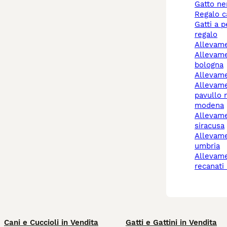
gatto n
regalo 
gatti a pelo lungo
regalo
allevam
allevamento cani
bologna
allevam
allevamento cani
pavullo 
modena
allevamento cani
siracusa
allevamento cani
umbria
allevamento cani
recanati
Cani e Cuccioli in Vendita
Gatti e Gattini in Vendita