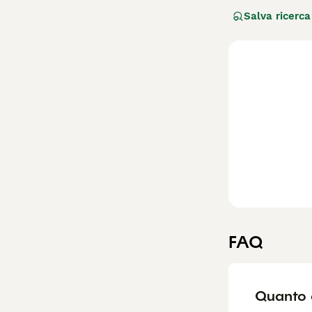
caratteristico a
Salva ricerca
intelligente.
Dai tratti distin
colorazioni, ada
ideale per chi d
vicinanza umana 
all'attività fis
individuo attivo
Esplora la
nostr
meravigliosi cani
FAQ
Quanto c