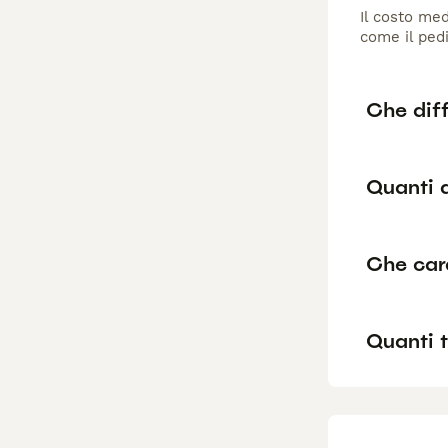
Il costo med
come il pedi
Che diff
Quanti a
Che cara
Quanti t