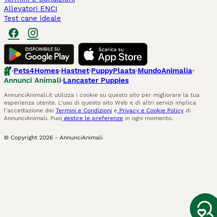
Allevatori ENCI
Test cane ideale
Pets4Homes
Hastnet
PuppyPlaats
MundoAnimalia
Annunci Animali
Lancaster Puppies
AnnunciAnimali.it utilizza i cookie su questo sito per migliorare la tua
esperienza utente. L'uso di questo sito Web e di altri servizi implica
l'accettazione dei
Termini e Condizioni
e
Privacy e Cookie Policy
di
AnnunciAnimali. Puoi
gestire le preferenze
in ogni momento.
© Copyright
2026
-
AnnunciAnimali