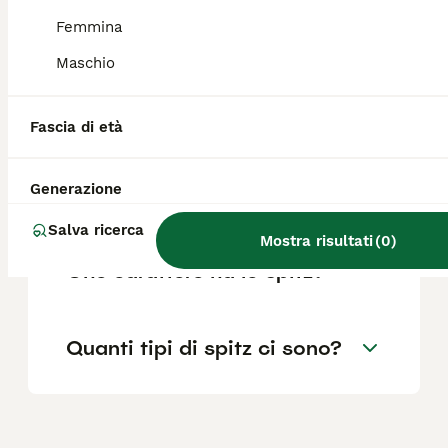
Femmina
Maschio
Che differenza c'è tra uno
spitz e un Pomerania?
Fascia di età
Quanti anni vive un cane
Generazione
spitz?
Salva ricerca
Mostra risultati
(
0
)
Che carattere ha lo spitz?
Quanti tipi di spitz ci sono?