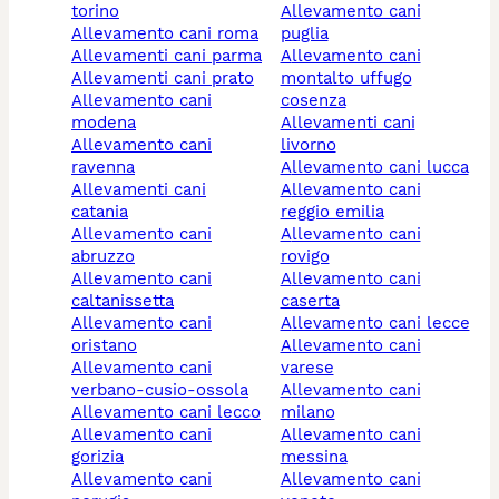
torino
allevamento cani
allevamento cani roma
puglia
allevamenti cani parma
allevamento cani
allevamenti cani prato
montalto uffugo
allevamento cani
cosenza
modena
allevamenti cani
allevamento cani
livorno
ravenna
allevamento cani lucca
allevamenti cani
allevamento cani
catania
reggio emilia
allevamento cani
allevamento cani
abruzzo
rovigo
allevamento cani
allevamento cani
caltanissetta
caserta
allevamento cani
allevamento cani lecce
oristano
allevamento cani
allevamento cani
varese
verbano-cusio-ossola
allevamento cani
allevamento cani lecco
milano
allevamento cani
allevamento cani
gorizia
messina
allevamento cani
allevamento cani