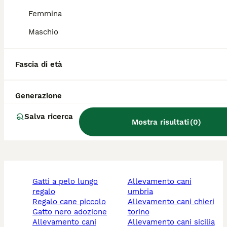
Qual è il cane tosa Inu?
Femmina
Maschio
Qual è il carattere del cane
Tosa?
Fascia di età
Qual è la taglia di un Tosa
Generazione
Inu?
Salva ricerca
Mostra risultati
(
0
)
gatti a pelo lungo
allevamento cani
regalo
umbria
regalo cane piccolo
allevamento cani chieri
gatto nero adozione
torino
allevamento cani
allevamento cani sicilia