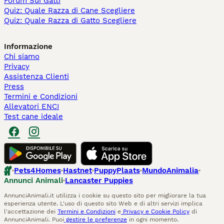
Forum Sui Gatti
Quiz: Quale Razza di Cane Scegliere
Quiz: Quale Razza di Gatto Scegliere
Informazione
Chi siamo
Privacy
Assistenza Clienti
Press
Termini e Condizioni
Allevatori ENCI
Test cane ideale
Pets4Homes
Hastnet
PuppyPlaats
MundoAnimalia
Annunci Animali
Lancaster Puppies
AnnunciAnimali.it utilizza i cookie su questo sito per migliorare la tua
esperienza utente. L'uso di questo sito Web e di altri servizi implica
l'accettazione dei
Termini e Condizioni
e
Privacy e Cookie Policy
di
AnnunciAnimali. Puoi
gestire le preferenze
in ogni momento.