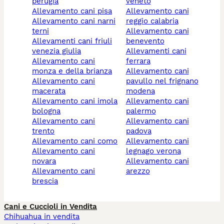
perugia
veneto
allevamento cani pisa
allevamento cani
allevamento cani narni
reggio calabria
terni
allevamento cani
allevamenti cani friuli
benevento
venezia giulia
allevamenti cani
allevamento cani
ferrara
monza e della brianza
allevamento cani
allevamento cani
pavullo nel frignano
macerata
modena
allevamento cani imola
allevamento cani
bologna
palermo
allevamento cani
allevamento cani
trento
padova
allevamento cani como
allevamento cani
allevamento cani
legnago verona
novara
allevamento cani
allevamento cani
arezzo
brescia
Cani e Cuccioli in Vendita
Chihuahua in vendita