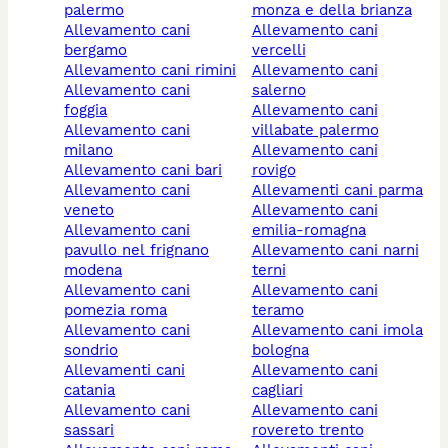
palermo
monza e della brianza
allevamento cani
allevamento cani
bergamo
vercelli
allevamento cani rimini
allevamento cani
allevamento cani
salerno
foggia
allevamento cani
allevamento cani
villabate palermo
milano
allevamento cani
allevamento cani bari
rovigo
allevamento cani
allevamenti cani parma
veneto
allevamento cani
allevamento cani
emilia-romagna
pavullo nel frignano
allevamento cani narni
modena
terni
allevamento cani
allevamento cani
pomezia roma
teramo
allevamento cani
allevamento cani imola
sondrio
bologna
allevamenti cani
allevamento cani
catania
cagliari
allevamento cani
allevamento cani
sassari
rovereto trento