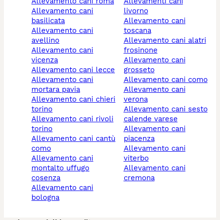
allevamento cani roma
allevamenti cani
allevamento cani
livorno
basilicata
allevamento cani
allevamento cani
toscana
avellino
allevamento cani alatri
allevamento cani
frosinone
vicenza
allevamento cani
allevamento cani lecce
grosseto
allevamento cani
allevamento cani como
mortara pavia
allevamento cani
allevamento cani chieri
verona
torino
allevamento cani sesto
allevamento cani rivoli
calende varese
torino
allevamento cani
allevamento cani cantù
piacenza
como
allevamento cani
allevamento cani
viterbo
montalto uffugo
allevamento cani
cosenza
cremona
allevamento cani
bologna