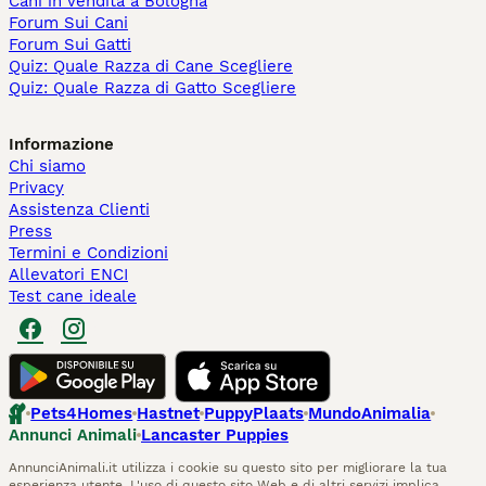
Cani in Vendita a Bologna
Forum Sui Cani
Forum Sui Gatti
Quiz: Quale Razza di Cane Scegliere
Quiz: Quale Razza di Gatto Scegliere
Informazione
Chi siamo
Privacy
Assistenza Clienti
Press
Termini e Condizioni
Allevatori ENCI
Test cane ideale
Pets4Homes
Hastnet
PuppyPlaats
MundoAnimalia
Annunci Animali
Lancaster Puppies
AnnunciAnimali.it utilizza i cookie su questo sito per migliorare la tua
esperienza utente. L'uso di questo sito Web e di altri servizi implica