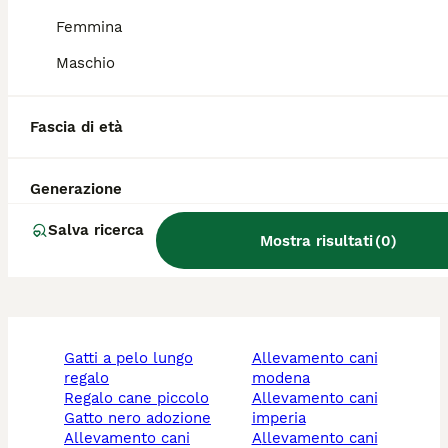
Qual è il cane tosa Inu?
Femmina
Maschio
Qual è il carattere del cane
Tosa?
Fascia di età
Qual è la taglia di un Tosa
Generazione
Inu?
Salva ricerca
Mostra risultati
(
0
)
gatti a pelo lungo
allevamento cani
regalo
modena
regalo cane piccolo
allevamento cani
gatto nero adozione
imperia
allevamento cani
allevamento cani