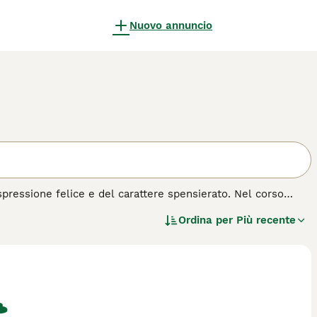
Nuovo annuncio
spressione felice e del carattere spensierato. Nel corso
sone grazie al loro aspetto e alla loro natura amichevole e
Ordina per
Più recente
do e da un rigoglioso, folto, doppio mantello che fornisce loro
a di cane.