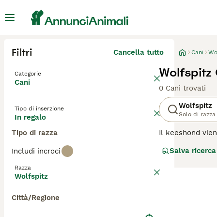
Filtri
Cancella tutto
Cani
Wo
Wolfspitz 
Categorie
Cani
0 Cani trovati
Wolfspitz
Tipo di inserzione
Solo di razza
In regalo
Tipo di razza
Il keeshond vien
degli anni, ques
Salva ricerca
Includi incroci
leale. Si tratta 
un'ottima protez
Razza
Wolfspitz
Leggi la
nostra p
Città/Regione