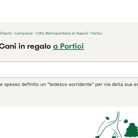
lfspitz
Campania
Città Metropolitana di Napoli
Portici
Cani in regalo
a Portici
e spesso definito un "tedesco sorridente" per via della sua e
ti cani hanno fatto breccia nei cuori e nelle case di molte per
di cani tipo Spitz, caratterizzati da un aspetto compatto e soli
ione dalle intemperie.
agina di consigli sul Wolfspitz
per informazioni su questa razz