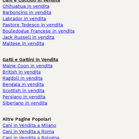
Cani e Cuccioli in Vendita
Chihuahua in vendita
Barboncino in vendita
Labrador in vendita
Pastore Tedesco in vendita
Bouledogue Francese in vendita
Jack Russell in vendita
Maltese in vendita
Gatti e Gattini in Vendita
Maine Coon in vendita
British in vendita
Ragdoll in vendita
Bengala in vendita
Scottish in vendita
Persiano in vendita
Siberiano in vendita
Altre Pagine Popolari
Cani in Vendita a Milano
Cani in Vendita a Roma
Cani in Vendita a Bologna