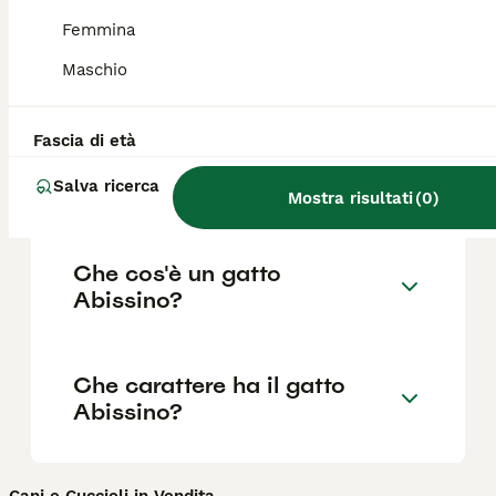
Femmina
Cosa mangia il gatto
Maschio
Abissino?
Fascia di età
Quanto costa un gatto
Abissino?
Salva ricerca
Mostra risultati
(
0
)
Che cos'è un gatto
Abissino?
Che carattere ha il gatto
Abissino?