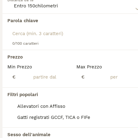
Distanza da te
informazioni su questa razza di cane.
Abbiamo trovato 0 Abissino Gattini in regalo
a Bucine.
Parola chiave
Se ti interessa esattamente questa ricerca Salva la tua 
ricerca e attendi il risultato perfetto:
0/100 caratteri
Salva ricerca
Prezzo
FAQ
Min Prezzo
Max Prezzo
€
€
Vita media gatto Abissino?
Filtri popolari
I gatti Abissini hanno una vita media di circa
Allevatori con Affisso
13-15 anni. Con le cure adeguate,
un’alimentazione equilibrata e controlli
Gatti registrati GCCF, TICA o FIFe
veterinari regolari, possono godere di una
vita lunga e in salute.
Sesso dell'animale