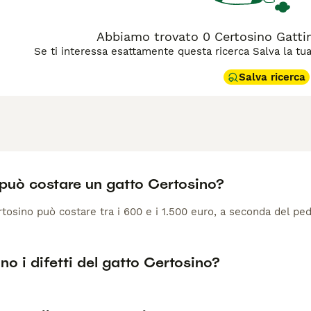
Abbiamo trovato 0 Certosino Gattini
Se ti interessa esattamente questa ricerca Salva la tua r
Salva ricerca
può costare un gatto Certosino?
tosino può costare tra i 600 e i 1.500 euro, a seconda del pe
no i difetti del gatto Certosino?