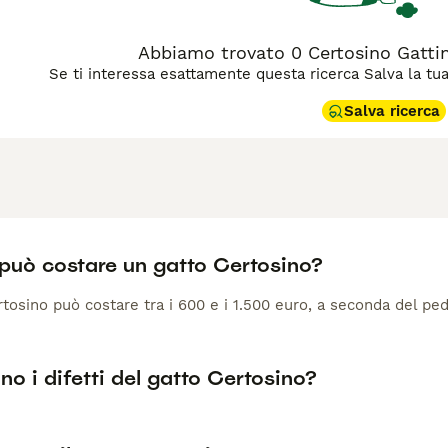
Abbiamo trovato 0 Certosino Gattini
Se ti interessa esattamente questa ricerca Salva la tua r
Salva ricerca
può costare un gatto Certosino?
tosino può costare tra i 600 e i 1.500 euro, a seconda del pe
no i difetti del gatto Certosino?