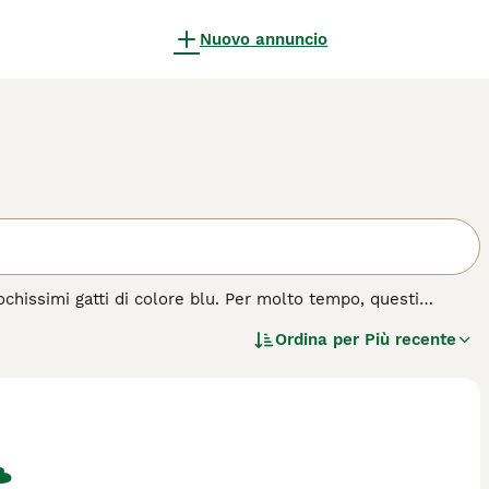
Nuovo annuncio
ochissimi gatti di colore blu. Per molto tempo, questi
domestici grazie alla loro natura amichevole, calma e
Ordina per
Più recente
rso degli anni il certosino si è guadagnato la reputazione di
a di gatto.