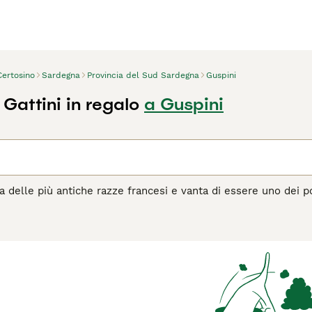
Certosino
Sardegna
Provincia del Sud Sardegna
Guspini
Gattini in regalo
a Guspini
na delle più antiche razze francesi e vanta di essere uno dei p
ti di medie dimensioni sono stati popolari compagni e animali 
to che formano forti legami con le loro famiglie, in più nel co
glioso cacciatore di topi.
agina di consigli sul Certosino
per informazioni su questa razz