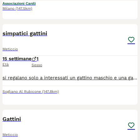
Associazioni Canili
Milano
(147.5km)
5
simpatici gattini
Meticcio
15 settimane
1
Età
Sesso
si regalano solo a interessati un gattino maschio e una gattina nera di circa due mesi . zone limitrofe vicino a Calisese di Cesena
Sogliano Al Rubicone
(147.8km)
4
Gattini
Meticcio