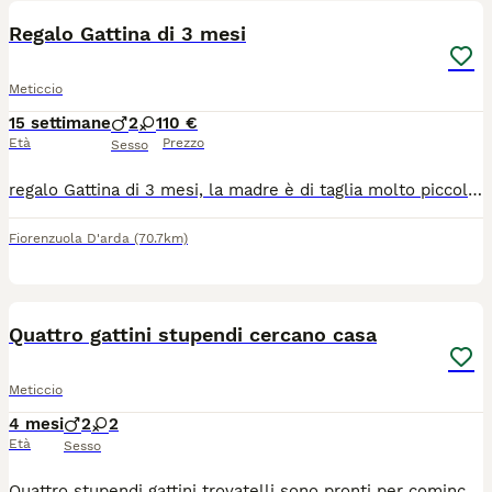
Regalo Gattina di 3 mesi
Meticcio
15 settimane
2
1
10 €
Età
Prezzo
Sesso
regalo Gattina di 3 mesi, la madre è di taglia molto piccola a pelo corto il padre taglia media a pelo medio con occhi blu ha effettuato solo i controlli di base essendo ancora troppo piccola per le vaccinazioni e altre applicazioni.
Fiorenzuola D'arda
(70.7km)
19
2
Quattro gattini stupendi cercano casa
Meticcio
4 mesi
2
2
Età
Sesso
Quattro stupendi gattini trovatelli sono pronti per cominciare la vita in una nuova famiglia. Le femmine Pica e Tina sono sorelline dolcissime e affettuosissime di circa 4 mesi. Sono state trovate abbandonate che miagolavano disperate e affamate. Ora stanno benissimo, sverminate e spulciate, FIV/FeLV/FCoV negative. I maschietti Piko e Bok sono stati trovati in una radura in mezzo al nulla e solo uno stradone pericoloso. Hanno circa 3 mesi e sono vivaci e allegri, sverminati e spulciati, FIV/FeLV/FCoV negativi. Tutti i quattro gattini si trovano ad Almenno San Bartolomeo (BG). Si cerca adozione, preferibilmente di coppia, in Bergamo e provincie limitrofe. Info al 3479154591.