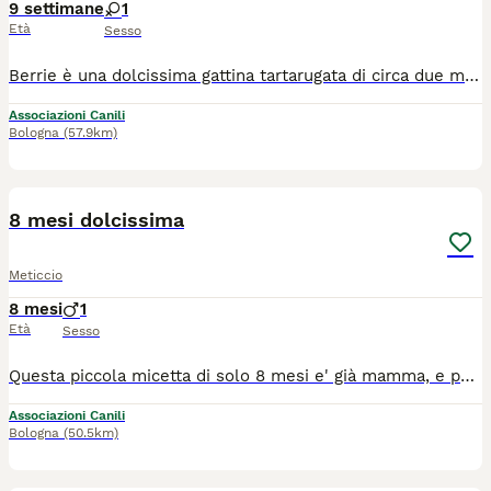
9 settimane
1
Età
Sesso
Berrie è una dolcissima gattina tartarugata di circa due mesi, trovata da sola in campagna, tra i rovi, mentre piangeva disperata. Proprio da quel luogo nasce il suo nome, ispirato ai frutti di bosco. È una gattina davvero speciale: una piccola batuffolina che fa le fusa senza sosta, come un motorino sempre acceso. Basta incontrarla per innamorarsi del suo carattere dolce e affettuoso. È estremamente mansueta ed educata. Fin dal primo momento si è comportata come una gattina di casa: ha imparato subito a usare la lettiera, accetta tranquillamente il trasportino e ama stare in braccio. È curiosa, osserva con attenzione tutto ciò che la circonda e cerca continuamente il contatto con le persone. Berrie adora la compagnia e sogna una famiglia che la accolga e la ami per tutta la vita. Si trova in Calabria, ma può raggiungere tutta Italia tramite staffetta autorizzata. Verrà affidata spulciata, vaccinata e microchippata, previo iter di preaffido. No adozione con solo giardino. Per informazioni contattare Chiara: 389 9276292. Se non doveste ricevere risposta, lasciate un breve messaggio di presentazione: sarete ricontattati al più presto.
Associazioni Canili
Bologna
(57.9km)
6
8 mesi dolcissima
Meticcio
8 mesi
1
Età
Sesso
Questa piccola micetta di solo 8 mesi e' già mamma, e purtroppo anche se è nata e cresciuta in casa ora deve cercare urgentemente altra famiglia, così come i suoi cuccioli e stavolta per sempre. E' di una dolcezza disarmante. Per lei si cerca adozione solo in casa, dopo visita conoscitiva pre affido da parte di volontario. Da Palermo raggiunge tutto il Centro Nord con staffetta autorizzata ASL. Wattsapp al 3921235446 per chiedere di lei
Associazioni Canili
Bologna
(50.5km)
5