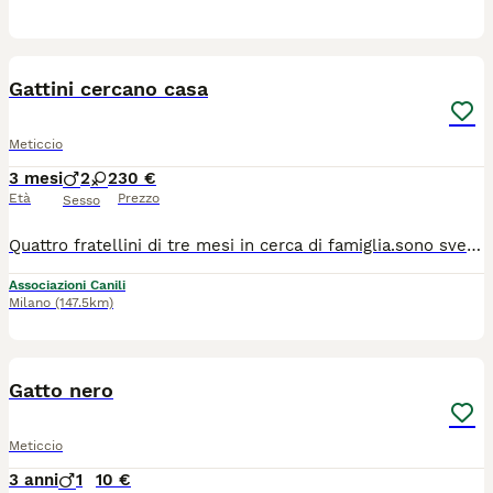
5
Gattini cercano casa
Meticcio
3 mesi
2
2
30 €
Età
Prezzo
Sesso
Quattro fratellini di tre mesi in cerca di famiglia.sono sverminati e usano correttamente la lettiera.per maggiori info ed eventualmente venire a conoscerli contattatemi al 3403748499
Associazioni Canili
Milano
(147.5km)
4
1
Gatto nero
Meticcio
3 anni
1
10 €