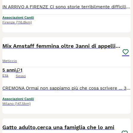
IN ARRIVO A FIRENZE Ci sono storie terribilmente difficili da spiegare e raccontare... La sua è una di quelle. NESSUNO LA VUOLE PERCHÉ È NERA. Lei è ALFREDINA, ha quasi 4 mesetti, dolcissima ed è in buona salute. Verrà affidata già sverminata e vaccinata. Venne trovata in strada quando aveva solo 2 mesetti e fu operata d'urgenza: le ebbero dovuto amputare la coda, tutta in necrosi e divorata dai bigattini. Aiutateci a trovarle adozione, vi supplichiamo! Così l'abbiamo chiamata in onore del nostro caro amico Alfred. Alfred sta lottando per vivere ed è in prognosi riservata: ha avuto un bruttissimo incidente sul lavoro. Lui stesso la salvò contribuendo nell'immediato su tutto. Ma poi è successo il fattaccio. Siamo costantemente col pensiero a lui, lui che ci aiutò anche a sistemare i recinti quando non c'era nessuno disposto ad alzarsi le maniche per aiutarci. Tutti gli animaletti gli vogliono bene e siamo certi che ce la farà. Perché il Mondo ha bisogno di persone buone. È adottabile previa compilazione questionario conoscitivo e visita conoscitiva di preaffido. Sterilizzazione obbligatoria. Casa in sicurezza. Per info. 328 817 6356. Lasciateci un piccolo messaggio di presentazione su WhatsApp in caso di mancata risposta. Grazie mille.
Associazioni Canili
Firenze
(116.8km)
12
Mix Amstaff femmina oltre 3anni di appelli CREMONA
Meticcio
5 anni
1
Età
Sesso
CREMONA Ormai non sappiamo più che cosa scrivere ... 3 anni e mezzo di appelli buttati al vento, nell'attesa di una telefonata che non e' mai arrivata ... ma perché? Il suo primo anno di vita e' stato terribile .... Lei si merita una famiglia. Tequila, detta Teky, femmina di 4 anni e mezzo, sterilizzata, sana, in regola con prassi veterinaria. NO bambini. SI cani maschi. NO cani femmina. NO gatti. Si trova in provincia di Cremona. Per info me al 3473202079 - Sarah 3468264655 - Patrizia 3397591006.
Associazioni Canili
Milano
(147.5km)
3
Gatto adulto,cerca una famiglia che lo ami