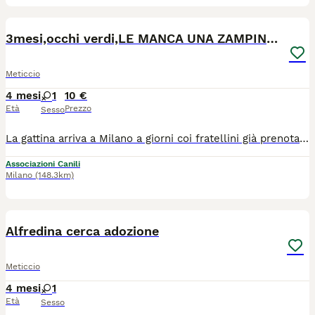
6
1
3mesi,occhi verdi,LE MANCA UNA ZAMPINA! MILANO
Meticcio
4 mesi
1
10 €
Età
Prezzo
Sesso
La gattina arriva a Milano a giorni coi fratellini già prenotati. Per lei sono arrivate diverse richieste..era stata selezionata una coppia ma all ultimo hanno rinunciato! PURTROPPO CAPITANO ANCHE LE PERDITE DI TEMPO.. 💞Kitty💞 . Nata il 05.04.26,occhi verdi. Per lei cerco una adozione del cuore,le manca una zampina..manderemo foto e video espliciti. Si affida spulciata,vaccinata, con iter di preaffido, compilazione del questionario conoscitivo. X info solo WhatsApp 339 2619577
Associazioni Canili
Milano
(148.3km)
5
Alfredina cerca adozione
Meticcio
4 mesi
1
Età
Sesso