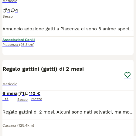
Meticcio
4
4
Sesso
Annuncio adozione gatti a Piacenza ci sono 6 anime speciali che aspettano una casa. Ognuno di loro merita amore, sicurezza e una nuova possibilità. Tre adulti di 7 anni Un tigrato curioso e affettuoso Una bianca e nera dolcissima Una tigrata vivace e coccolona Ognuno adottabile singolarmente. Tre cuccioli di 2 mesi Una femminuccia e due maschietti: energia pura, occhi grandi e tanta voglia di crescere amati. Se vuoi dare una possibilità a uno di loro, o conoscerli di persona, contattami. La loro nuova vita potrebbe cominciare grazie a te.
Associazioni Canili
Piacenza
(93.3km)
5
Regalo gattini (gatti) di 2 mesi
Meticcio
6 mesi
1
1
10 €
Età
Prezzo
Sesso
Regalo gattini di 2 mesi. Alcuni sono nati selvatici, ma molto docili. Altri sono nati in casa. Sono nati di vari colori. Preferisco essere contattato con messaggio su WhatsApp perché non leggo spesso la chat dell'applicazione. Poi lavorando non posso stare troppo tempo in chiamata. Zona Cascina (PI) Dario 340/9327322
Cascina
(125.4km)