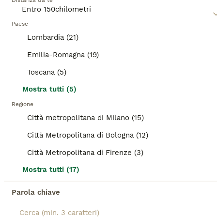
Età
Distanza da te
Sesso
Lui e' un rossino delizioso, dolce come lo zucchero, affettuosissimo, concentrato di fusa, 3 mesi circa. Ha tante coccole da donare. E' abituato alla lettiera, ed è sano e giocherellone ❤️ Cerca casa, solo casa in sicurezza, no dentro fuori. Dopo pre affido, visita conoscitiva volontario di zona a casa degli adottanti, raggiunge tutto il Centro Nord da Palermo con staffetta autorizzata ASL, vaccini e certificazione veterinario 3280648813
Paese
Lombardia (21)
Associazioni Canili
Bologna
(50.5km)
Emilia-Romagna (19)
7
TUTTI GLI ANNUNCI
Toscana (5)
3micini 3mesi e mammina DA SALVARE!! VOGHERA PV
Mostra tutti (5)
Regione
Meticcio
Città metropolitana di Milano (15)
12 settimane
2
2
Età
Sesso
Città Metropolitana di Bologna (12)
Città Metropolitana di Firenze (3)
VOGHERA (PV) Ho bisogno di aiuto x tre micini cuccioli di 3mesi circa e la sua mamma. La mamma avrebbe un "padrone" ma non le dà da mangiare né la sterilizza..incuria ed ignoranza.. Purtroppo c è gente che in campagna prende gatti x i topi e sti poveri mici muoiono di fame!!! Cosi vanno a mangiare dove trovano..ogni sera vanno da una signora che però non può tenerli. Mi chiede aiuto..io sto in un altra città e quello che posso fare è cercare qualche persona di cuore che vuole adottare un micino..poverini fanno tenerezza. Se non troviamo sistemazione che fine faranno?? Cerchiamo di salvarli ..altrimenti si riprodurranno e non ce la caviamo piu! Purtroppo la mamma viene lasciata libera e si riprodurra'! Stiamo pensando di sterilizzarla e darla in adozione!! CHI PUÒ DARE UNA CASA AD UNO DEI CUCCIOLI X FAVORE AIUTIAMOLI!
Mostra tutti (17)
Associazioni Canili
Milano
(148.3km)
Parola chiave
11