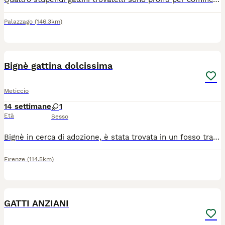
Palazzago
(146.3km)
3
1
Bignè gattina dolcissima
Meticcio
14 settimane
1
Età
Sesso
Bignè in cerca di adozione, è stata trovata in un fosso tra i rovi, adesso è sotto cura per una forma virale ma si rimetterà completamente e gli occhietti torneranno normali, ha circa due mesi, sverminata e con antiparassitario, dolcissima e vivace si affida previo questionario conoscitivo e controlli pre e post affido si trova in provincia di Grosseto ma possiamo farla arrivare a Firenze per info 328 903 8326
Firenze
(114.5km)
7
GATTI ANZIANI