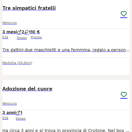
Tre simpatici fratelli
Meticcio
3 mesi
2
1
10 €
Età
Prezzo
Sesso
Tre gattini,due maschietti e una femmina, regalo a persone serie che li vogliano accudire e curare,erano 5 i fratellini sono stati felicemente adottati
Medolla
(24.2km)
1
Adozione del cuore
Meticcio
3 anni
1
Età
Sesso
Ha circa 3 anni e si trova in provincia di Crotone. Nel box è disperato, prima era libero, aveva i suoi compagni. Ora non ha più nulla. Vive chiuso in un box senza uscite. Resta sdraiato sul cemento, a fissare il vuoto, solo, con nel cuore l'angoscia per la vita perduta. Ed essendo un cane nero ha pochissime possibilità. Si cerca per lui adozione o stallo, con un gesto di amore. Erika 3477569219