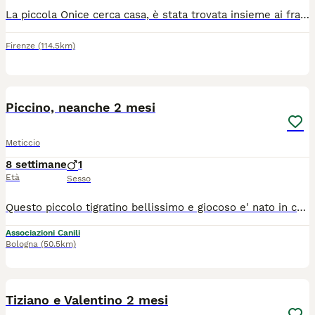
La piccola Onice cerca casa, è stata trovata insieme ai fratelli a 15 giorni di vita ed è stata allattata da una volontaria. Adesso ha circa due mesi, sverminata e con antiparassitario, super vivace e giocherellona, verrà affidata previo COMPILAZIONE DEL QUESTIONARIO CONOSCITIVO E CONTROLLI PRE E POST AFFIDO a casa vostra da parte di un volontario si trova a Monte Argentario ma possiamo portarla a Firenze per info 328 903 8326
Firenze
(114.5km)
10
1
Piccino, neanche 2 mesi
Meticcio
8 settimane
1
Età
Sesso
Questo piccolo tigratino bellissimo e giocoso e' nato in casa il 9 giugno scorso, e sta crescendo con la sua mamma e i suoi fratellini...ma li non può rimanere... Ne lui, ne i suoi fratellini e neppure la mamma... Ora per lui si cerca una famiglia per sempre, per adozione solo in casa, dopo visita conoscitiva pre affido da parte di volontario. Da Palermo raggiunge tutto il Centro Nord con staffetta autorizzata ASL, vaccinato e con certificato veterinario. Patrizia wattsapp 3921235446
Associazioni Canili
Bologna
(50.5km)
12
1
Tiziano e Valentino 2 mesi