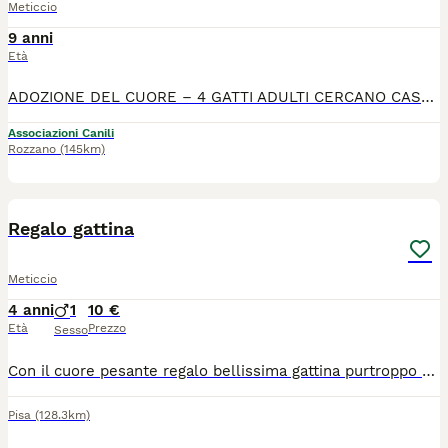
Meticcio
9 anni
Età
ADOZIONE DEL CUORE – 4 GATTI ADULTI CERCANO CASA Per gravi problemi di salute, la loro padrona non può purtroppo più prendersi cura di loro. Cerchiamo quindi una nuova famiglia amorevole per questi 4 splendidi gatti, adottabili anche singolarmente. Si trovano a Rozzano Abituati a vivere in appartamento Tutti sono sterilizzati, vaccinati, microchippati e testati FIV/FELV negativi BABY Maschio, 9 anni (nato a marzo 2017)(nella prima foto) Molto coccolone, giocherellone e tranquillo Ama la compagnia e le attenzioni TIGRO Maschio, 11 anni (nato a luglio 2015)(nella seconda, terza e quarta foto) Affettuoso e dolcissimo, grande amante delle coccole Carattere calmo e pacato MARGOT Femmina, 10 anni (nata a marzo 2016) (nella quinta foto) Molto calma e tranquilla, riservata e delicata Ideale per un ambiente sereno GRACE Femmina, 10 anni (nata a marzo 2016) (nella sesta e settima foto) Tranquilla ma anche giocherellona Dolce e ben equilibrata Sono gatti abituati all’amore e alla vita domestica, e meritano una nuova possibilità in una casa che sappia accoglierli con rispetto e affetto.
Associazioni Canili
Rozzano
(145km)
2
Regalo gattina
Meticcio
4 anni
1
10 €
Età
Prezzo
Sesso
Con il cuore pesante regalo bellissima gattina purtroppo per problemi di allergia sviluppati da poco .. Nala ha 5 anni circa , è una gattina abituata a stare in casa , dolce e affettuosa , ama le coccole .. abituata a stare con gatti e cani e in casa mai fatto danni , sterilizzata… regalo a persona affidabile e amante degli animali
Pisa
(128.3km)