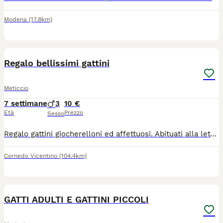
Modena
(17.8km)
3
Regalo bellissimi gattini
Meticcio
7 settimane
3
10 €
Età
Prezzo
Sesso
Regalo gattini giocherelloni ed affettuosi. Abituati alla lettiera e a stare con i bambini. Disponibili fin da subito
Cornedo Vicentino
(104.4km)
10
GATTI ADULTI E GATTINI PICCOLI