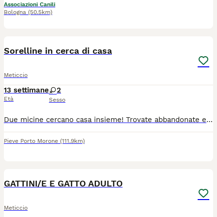
Associazioni Canili
Bologna
(50.5km)
3
1
Sorelline in cerca di casa
Meticcio
13 settimane
2
Età
Sesso
Due micine cercano casa insieme! Trovate abbandonate erano piccolissime e con poca speranza di sopravvivere , sono state allattate.con biberon e tanta pazienza ora sono diventate.bellissime e inseparabili! Sono.molto affettuose e hanno bisogno di una casa sicura per sempre.
Pieve Porto Morone
(111.9km)
7
GATTINI/E E GATTO ADULTO
Meticcio