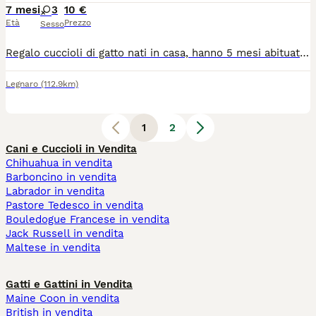
7 mesi
3
10 €
Età
Prezzo
Sesso
Regalo cuccioli di gatto nati in casa, hanno 5 mesi abituati alla lettiera e al tiragraffi, li regalo per mancanza ti tempo avendo già parecchi animali. Socializzati anche con i cani e super affettuosi con le persone. Possibilità di consegna in zone limitrofe. Per maggiori info non esitate a contattarmi al 3459939454
Legnaro
(112.9km)
1
2
Cani e Cuccioli in Vendita
Chihuahua in vendita
Barboncino in vendita
Labrador in vendita
Pastore Tedesco in vendita
Bouledogue Francese in vendita
Jack Russell in vendita
Maltese in vendita
Gatti e Gattini in Vendita
Maine Coon in vendita
British in vendita