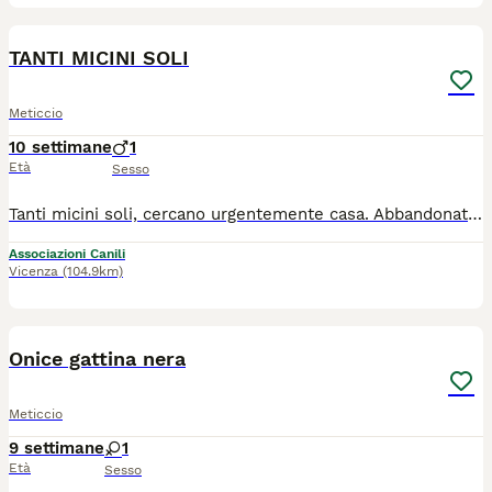
10
TANTI MICINI SOLI
Meticcio
10 settimane
1
Età
Sesso
Tanti micini soli, cercano urgentemente casa. Abbandonati in strada a morire, hanno bisogno di famiglie amorevoli. Per info 340// 578//3// 896 l'adozione é possibile solo in appartamento, con protezioni a finestre e balconi. Vengono ceduti sverminati e vaccinati, Sopra i sei mesi, anche gia sterilizzati e testati fiv felv
Associazioni Canili
Vicenza
(104.9km)
2
Onice gattina nera
Meticcio
9 settimane
1
Età
Sesso