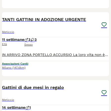
6
TANTI GATTINI IN ADOZIONE URGENTE
Meticcio
11 settimane
3
3
Età
Sesso
IN ARRIVO ZONA PORTELLO ACCURSIO La loro vita non è iniziata nel migliore dei modi, ma adesso sono tutti salvi. Dai 2 mesetti ai 3 mesetti, hanno bisogno di una famiglia che dia loro una casa in sicurezza e tanto amore. Negativi malattie infettive, in buona salute adesso. Verranno affidati sverminati e vaccinati. Sterilizzazione obbligatoria. 3288176356
Associazioni Canili
Milano
(147.6km)
14
Gattini di due mesi in regalo
Meticcio
14 settimane
1