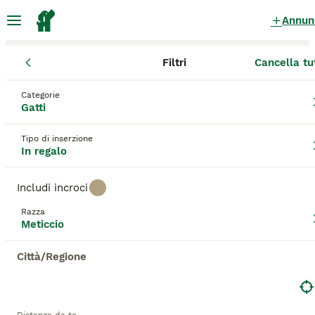
Annun
Filtri
Cancella tu
Gattini
Meticcio
Emilia-Romagna
Provincia di Reggio Emilia
Categorie
Meticcio Gattini in regalo
a Correggio
Gatti
51 Gattini trovati
Tipo di inserzione
In regalo
Meticcio
Filtri
Solo di razza
Includi incroci
Salva ricerca
Ordina
Razza
24
ANNUNCI IN EVIDENZA
Meticcio
BOOST
3 mesi dolcissimo maschietto
Città/Regione
Meticcio
13 settimane
1