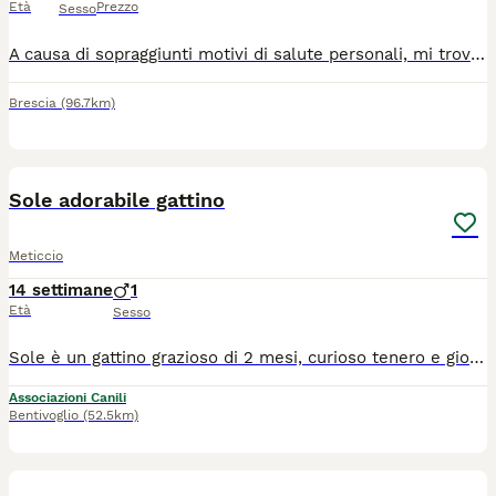
Età
Prezzo
Sesso
A causa di sopraggiunti motivi di salute personali, mi trovo costretta a prendere la difficile decisione di far adottare Mirtillo, un meraviglioso gatto nero nato il 3 aprile 2023 che oggi ha 3 anni. Mirtillo è un micione in perfetta salute, pesa 10 kg ed è già castrato, regolarmente microchippato e provvisto del suo libretto sanitario aggiornato. Caratterialmente è il gatto ideale per chi cerca compagnia e serenità: è estremamente calmo, tranquillo e non combina mai guai. Passa le sue giornate in casa dormendo pacatamente, spesso in una delle sue posizioni preferite, ovvero con la pancia all'aria. È un gatto molto coccolone che ama il contatto umano. Ha anche delle simpatiche passioni: adora le scatole di cartone, nelle quali entra volentieri per schiacciare un pisolino o per rosicchiarle un po'. Per quanto riguarda il cibo, mangia regolarmente le sue crocchette ed è particolarmente goloso di cibo umido. Attualmente ci troviamo a Brescia, ma la distanza non deve essere un limite: il trasporto non è assolutamente un problema per noi. L'unica cosa che conta davvero è trovare una famiglia speciale, responsabile e amorevole che sia pronta a riempirlo di coccole e a volergli bene per il resto della sua vita. Se siete pronti ad accogliere questo gigante buono, potete contattarmi al numero 327 7917793.
Brescia
(96.7km)
7
1
Sole adorabile gattino
Meticcio
14 settimane
1
Età
Sesso
Sole è un gattino grazioso di 2 mesi, curioso tenero e giocherellone Sua mamma è Fiv Felv negativa Sole si affida al centro nord, vaccinatochippatoe sverminato Info 3313456461
Associazioni Canili
Bentivoglio
(52.5km)
3