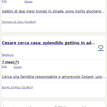
Età
Sesso
Gattini di due mesi trovati in strada, sono molto giocherelloni e affettuosi. Abituati a fare bisogni nella lettiera. Si cedono a soli amanti degli animali e a veramente interessati, no perditempo.
Fornovo di Taro
(53.9km)
4
Cesare cerca casa: splendido gattino in adozione
Meticcio
7 mesi
1
Età
Sesso
Cerca una famiglia responsabile e amorevole Cesare, uno splendido gattino maschio di circa 7-8 mesi (nato indicativamente tra novembre e dicembre scorsi). Nelle foto può sembrare più grande soltanto perché gli scatti sono stati fatti molto da vicino, ma è ancora un cucciolone. Cesare si cede in regalo esclusivamente a veri amanti degli animali, persone serie che sappiano prendersene cura con la dovuta attenzione e rispetto. Si precisa che l'adozione non è destinata a famiglie che cercano semplicemente un "giocattolo" per bambini, ma a chi desidera accogliere un nuovo membro in famiglia a tutti gli effetti. Il gattino deve ancora effettuare il percorso sanitario di base (sverminazione e vaccinazioni), che sarà a carico del nuovo proprietario. Si cede gratuitamente previa conoscitiva. Se siete persone realmente motivate e desiderate offrire a Cesare una vita serena e ricca d'affetto, potete contattarmi al numero 334 9355649. Si richiede la massima serietà.
Borgo Virgilio
(32.4km)
10