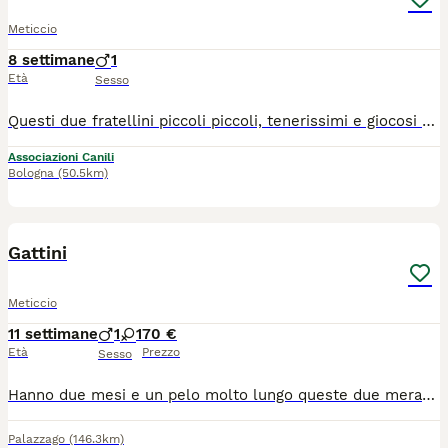
Meticcio
8 settimane
1
Età
Sesso
Questi due fratellini piccoli piccoli, tenerissimi e giocosi sono nati in casa il 9 giugno scorso, e stanno crescendo con la loro mamma e i loro fratellini...ma li non possono rimanere... Ne loro, ne i loro fratellini e neppure la mamma... Ora per loro si cerca una famiglia per sempre, ANCHE ADOZIONE SINGOLA, per adozione solo in casa, dopo visita conoscitiva pre affido da parte di volontario. Da Palermo raggiungono tutto il Centro Nord con staffetta autorizzata ASL, vaccinati e con certificato veterinario.
Associazioni Canili
Bologna
(50.5km)
4
Gattini
Meticcio
11 settimane
1
1
70 €
Età
Prezzo
Sesso
Hanno due mesi e un pelo molto lungo queste due meraviglie che cercano casa . Obbligo stelrizzazione
Palazzago
(146.3km)