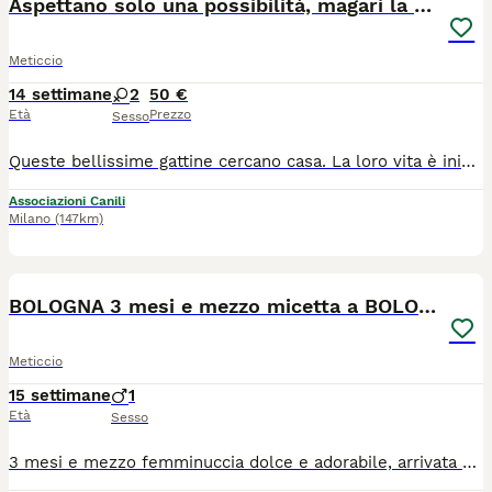
Aspettano solo una possibilità, magari la tua
Meticcio
14 settimane
2
50 €
Età
Prezzo
Sesso
Queste bellissime gattine cercano casa. La loro vita è iniziata nel modo più ingiusto, sono state abbandonate quando avrebbero avuto bisogno di amore e protezione. Nonostante tutto non hanno perso la fiducia nelle persone. Sono gattine affettuose, curiosa, giocherellone, socievoli. Pronte a riempire di fuse,amore e allegria le o la famiglia che vorrà adottarle. In arrivo a Milano zona portello Accursio. Vaccinate e sverminate. Ma se non potete venire a prendere la gattina che avete scelto sarà lei ad arrivare direttamente a casa vostra. Per info nicoletta
Associazioni Canili
Milano
(147km)
9
BOLOGNA 3 mesi e mezzo micetta a BOLOGNA
Meticcio
15 settimane
1
Età
Sesso
3 mesi e mezzo femminuccia dolce e adorabile, arrivata a Bologna da Palermo x cercare adozione. Abituata in casa, cerca famiglia, solo per adozione in casa in sicurezza, dopo pre affido con visita conoscitiva di volontario. Si trova a BOLOGNA lasciare whatsapp con presentazione