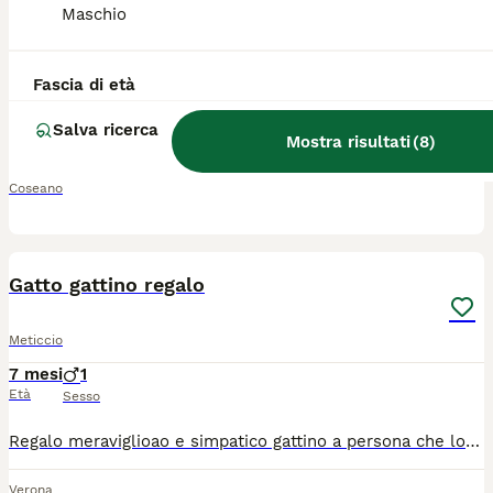
Maschio
Meticcio
14 settimane
2
1
Fascia di età
Età
Sesso
Salva ricerca
​Descrizione: ​Disponibili per adozione responsabile tre meravigliosi gattini di circa 3 mesi. I piccoli sono stati regolarmente sverminati e sono in ottima salute. ​I Cuccioli: ​Età: Circa 3 mesi. ​Stato di salute: Sani, vivaci e abituati alla vita in casa. Hanno completato il trattamento antielmintico. ​Carattere: Sono molto affettuosi, giocherellosi e curiosi. Cercano costantemente il contatto umano e le coccole. Sono perfettamente socializzati. ​Sesso: 2 maschi e 1femmina. Per info: 345 4084058
Mostra risultati
(
8
)
Coseano
3
Gatto gattino regalo
Meticcio
7 mesi
1
Età
Sesso
Regalo meraviglioao e simpatico gattino a persona che lo terrá bene. Il gattino é vivace, giocherellone e sano ( é un gattino trovatello )
Verona