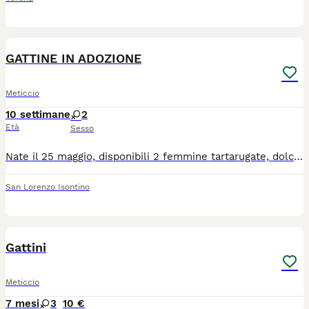
2
GATTINE IN ADOZIONE
Meticcio
10 settimane
2
Età
Sesso
Nate il 25 maggio, disponibili 2 femmine tartarugate, dolcissime e in cerca di una famiglia amorevole. Saranno disponibili da fine luglio, dopo il periodo necessario con la mamma. Si affidano solo a veri amanti degli animali e a persone responsabili. Per informazioni, contattatemi in privato.
San Lorenzo Isontino
4
Gattini
Meticcio
7 mesi
3
10 €