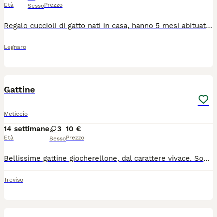
Età
Prezzo
Sesso
Regalo cuccioli di gatto nati in casa, hanno 5 mesi abituati alla lettiera e al tiragraffi, li regalo per mancanza ti tempo avendo già parecchi animali. Socializzati anche con i cani e super affettuosi con le persone. Possibilità di consegna in zone limitrofe. Per maggiori info non esitate a contattarmi al 3459939454
Legnaro
5
Gattine
Meticcio
14 settimane
3
10 €
Età
Prezzo
Sesso
Bellissime gattine giocherellone, dal carattere vivace. Sono alla ricerca di una famiglia amorevole che possa accoglierle e prendersene cura in un ambiente domestico sereno. Necessitano di una casa che possa offrire loro affetto e le attenzioni dovute. Vi aspettano e pronte per darvi più informazioni
Treviso
1