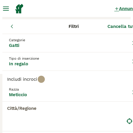
Annun
Filtri
Cancella tu
Gattini
Meticcio
Veneto
Categorie
Meticcio Gattini in regalo
a Veneto
Gatti
8 Gattini trovati
Tipo di inserzione
In regalo
Meticcio
Filtri
Solo di razza
Includi incroci
Salva ricerca
Ordina
3
Razza
Meticcio
Regalo bellissimi gattini
Città/Regione
Meticcio
7 settimane
3
10 €
Età
Prezzo
Sesso