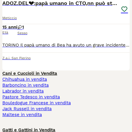
ADOZ.DEL💔:papà umano in CTO,nn può stare sola!
Meticcio
15 anni
1
Età
Sesso
TORINO Il papà umano di Bea ha avuto un grave incidente stradale ed è attualmente ricoverato al CTO. Lo aspetta un percorso di cure e riabilitazione molto lungo (almeno 6/7 mesi) e, purtroppo, non ci sono parenti che possano prendersi cura di lei. Lasciarla sola in casa per tutto questo tempo non è dignitoso né possibile. Per questo, con il cuore spezzato ma per il suo bene, cerchiamo per lei una nuova famiglia. Molto dolce, affettuosa, abituata a vivere in casa. Ha sempre vissuto come "figlia unica", quindi apprezzerà una situazione tranquilla senza troppa confusione. Per info Roberta 393 5438606 https://www.facebook.com/share/p/1BAwCwuVTz/ Valeria Casale
Z.a.i. San Pierino
Cani e Cuccioli in Vendita
Chihuahua in vendita
Barboncino in vendita
Labrador in vendita
Pastore Tedesco in vendita
Bouledogue Francese in vendita
Jack Russell in vendita
Maltese in vendita
Gatti e Gattini in Vendita