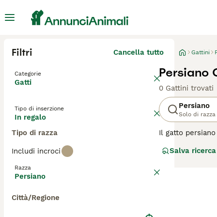
Filtri
Cancella tutto
Gattini
Persiano G
Categorie
Gatti
0 Gattini trovati
Persiano
Tipo di inserzione
Solo di razza
In regalo
Tipo di razza
Il gatto persian
pelo lungo e fl
Salva ricerca
Includi incroci
intelligenti, am
cui si sono fatt
Razza
compagnia.
Persiano
Leggi la
nostra p
Città/Regione