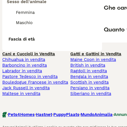
Sesso dell'animale
Che cara
Femmina
Maschio
Quanto 
Fascia di età
Cani e Cuccioli in Vendita
Gatti e Gattini in Vendita
Chihuahua in vendita
Maine Coon in vendita
Barboncino in vendita
British in vendita
Labrador in vendita
Ragdoll in vendita
Pastore Tedesco in vendita
Bengala in vendita
Bouledogue Francese in vendita
Scottish in vendita
Jack Russell in vendita
Persiano in vendita
Maltese in vendita
Siberiano in vendita
Pets4Homes
Hastnet
PuppyPlaats
MundoAnimalia
Annun