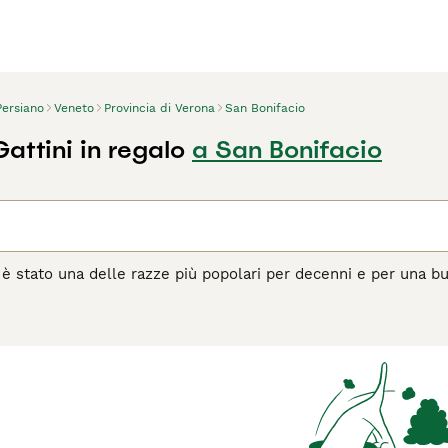
Persiano
Veneto
Provincia di Verona
San Bonifacio
attini in regalo
a San Bonifacio
o è stato una delle razze più popolari per decenni e per una bu
uente, ma vantano anche di avere una natura estremamente do
ano pensare alle cose prima di agire. I persiani hanno occhi m
i strada nei cuori e nelle case dei gattari di tutto il mondo e 
agina di consigli sul Persiano
per informazioni su questa razza