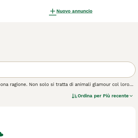
Nuovo annuncio
ona ragione. Non solo si tratta di animali glamour col loro
lce. Sono di dimensioni medio-grandi e, sebbene siano
Ordina per
Più recente
eravigliosamente espressivi, che è solo uno dei motivi per
perché sono ancora molto popolari in Italia come animali da
 di gatto.