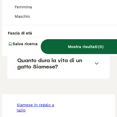
Quali sono i difetti del gatto
Femmina
Siamese?
Maschio
Il gatto Siamese è
Fascia di età
aggressivo?
Salva ricerca
Mostra risultati
(
0
)
Quanto dura la vita di un
gatto Siamese?
siamese in regalo a
lazio