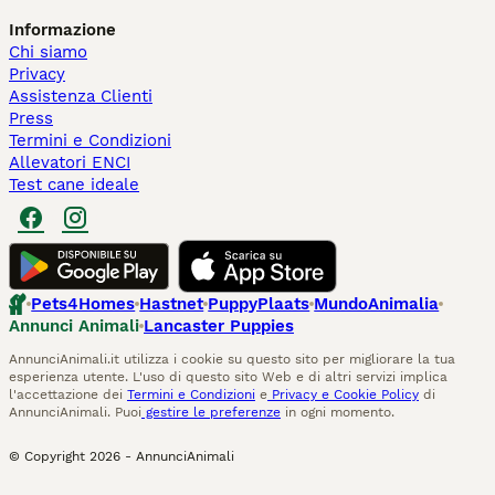
Informazione
Chi siamo
Privacy
Assistenza Clienti
Press
Termini e Condizioni
Allevatori ENCI
Test cane ideale
Pets4Homes
Hastnet
PuppyPlaats
MundoAnimalia
Annunci Animali
Lancaster Puppies
AnnunciAnimali.it utilizza i cookie su questo sito per migliorare la tua
esperienza utente. L'uso di questo sito Web e di altri servizi implica
l'accettazione dei
Termini e Condizioni
e
Privacy e Cookie Policy
di
AnnunciAnimali. Puoi
gestire le preferenze
in ogni momento.
© Copyright
2026
-
AnnunciAnimali