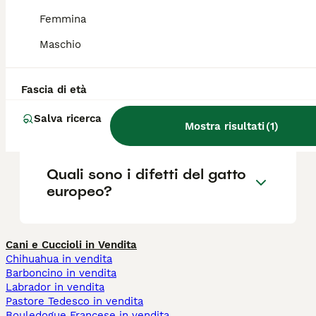
Femmina
Che differenza c'è tra gatto
Maschio
europeo e gatto soriano?
Fascia di età
Quando sarà il prossimo
europeo?
Salva ricerca
Mostra risultati
(
1
)
Quali sono i difetti del gatto
europeo?
Cani e Cuccioli in Vendita
Chihuahua in vendita
Barboncino in vendita
Labrador in vendita
Pastore Tedesco in vendita
Bouledogue Francese in vendita