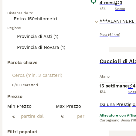
4 mesi
3
Età
Sesso
Distanza da te
Regione
Piea
(64km)
Provincia di Asti (1)
Provincia di Novara (1)
Cuccioli di A
Parola chiave
Alano
0/100 caratteri
15 settimane
4
Età
Ses
Prezzo
Min Prezzo
Max Prezzo
Allevatore con Affis
€
€
Carpignano Sesia
(1
Filtri popolari