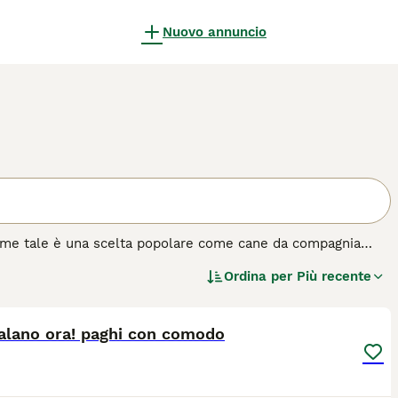
Nuovo annuncio
 come tale è una scelta popolare come cane da compagnia
 Gli alani hanno una natura molto amichevole e giocosa e
Ordina per
Più recente
amento e la lealtà verso i proprietari vanno a braccetto con
1
i cane.
 alano ora! paghi con comodo