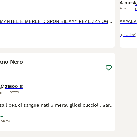
4 mesi
Età
***ALANI NERI, MANTEL E MERLE DISPONIBILI*** REALIZZA OGGI IL SOGNO DI UN ALANO portandolo a casa subito E IL PAGAMENTO LO AFFRONTI IN COMODE RATE ANCHE SENZA FINANZIARIA. Vendo cuccioli di Alano, maschi e femmine. Colorazioni: NERA, MANTEL, MERLE * Pronti a lasciare la mamma! OGNI CUCCIOLO VIENE CEDUTO CON: * Libretto Sanitario * Microchip * Vaccini completi * Sverminazione completa * Trattamento preventivo Filaria * Pedigree * Genitori con DNA depositato * Veniamo Incontro alle Tue Esigenze Sappiamo che accogliere un Alano è un passo importante, per questo offriamo la massima flessibilità: Pagamento personalizzato: Possibilità di pagamento dilazionato, gestito direttamente con noi, anche senza finanziaria. Consegna a domicilio: Possibilità di portare il cucciolo direttamente a casa della nuova famiglia, per un viaggio sicuro e senza stress. * Per informazioni, foto dei singoli cuccioli o per venire a conoscerli di persona, contattaci in privato!
(56.3km)
3
lano Nero
2
1500 €
Prezzo
so
Da una Prestigiosa libea di sangue nati 6 meravigliosi cuccioli. Saranno disponibili con vaccinazioni (per eta') Pedigree ENCI iscritti anagrafe canina, piu volte sverminati. Solo per appassionati e amanti della razza.
so
6.5km)