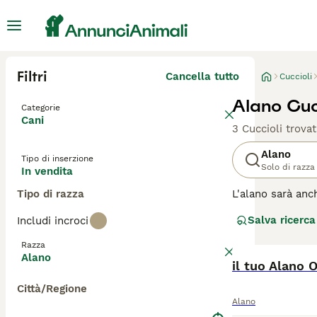
Filtri
Cancella tutto
Cuccioli
Alano Cucc
Categorie
Cani
3 Cuccioli trovat
Alano
Tipo di inserzione
Solo di razza
In vendita
Tipo di razza
L'alano sarà anc
anche adatto all
Salva ricerca
Includi incroci
sembrano avere u
l'aspetto impone
Razza
Alano
Leggi la
il tuo Alano 
nostra p
Città/Regione
Alano