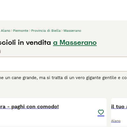
Alano
Piemonte
Provincia di Biella
Masserano
ioli in vendita
a Masserano
i
he un cane grande, ma si tratta di un vero gigante gentile e
e famiglie, non solo in Italia ma altresì nel resto del mondo.
na buona affinità con i bambini di tutte le età. Il loro attacc
3
nte di questa razza.
Ora - paghi con comodo!
agina di consigli sul Alano
per informazioni su questa razza d
il tuo
Alano