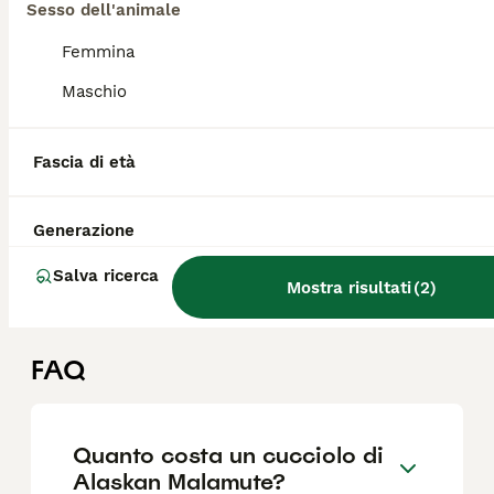
Sesso dell'animale
5
Femmina
Cucciola di alaskan malamute
Maschio
Alaskan Malamute
13 settimane
1
Fascia di età
Età
Sesso
Disponibile ultima cucciola femmina di Alaskan Malamute nella colorazione grigio lupo bianca nata il 08/05/2026 da genitori testati ufficialmente ed esenti dalle principali malattie ereditarie della razza La cucciola potrà partire dal 7 agosto in poi con: -libretto veterinario con 2 vaccinazioni e 3 sverminazioni eseguite -microchip -trattamento filaria -trattamento parassiti esterni -crocchette per 1 mese integratori crescita -pedigree Dal carattere esuberante, energico ed espansivo si può adattare a contesto di famiglia e/o a persone dinamiche. Per ulteriori informazioni, foto e video, scrivete pure.
Generazione
Allevatore con Affisso
Salva ricerca
Piazzola sul Brenta
Mostra risultati
(
2
)
FAQ
Quanto costa un cucciolo di
Alaskan Malamute?