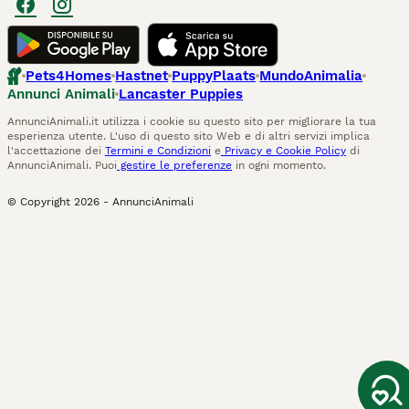
Pets4Homes
Hastnet
PuppyPlaats
MundoAnimalia
Annunci Animali
Lancaster Puppies
AnnunciAnimali.it utilizza i cookie su questo sito per migliorare la tua
esperienza utente. L'uso di questo sito Web e di altri servizi implica
l'accettazione dei
Termini e Condizioni
e
Privacy e Cookie Policy
di
AnnunciAnimali. Puoi
gestire le preferenze
in ogni momento.
© Copyright
2026
-
AnnunciAnimali