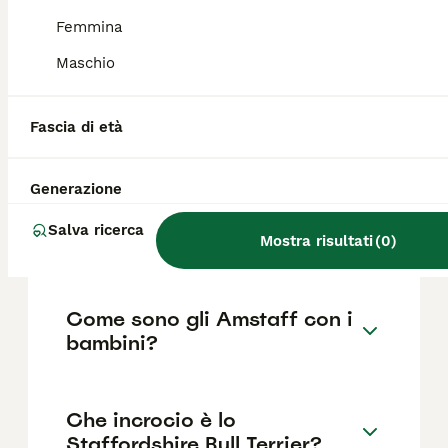
291€ ,anche se i prezzi possono variare in
base a fattori come il pedigree, la
Femmina
reputazione dell'allevatore e la posizione.
Maschio
Che differenza c'è tra pitbull
Fascia di età
e American Staffordshire
Terrier?
Generazione
Salva ricerca
Quanto dura uno staffy?
Mostra risultati
(
0
)
Come sono gli Amstaff con i
bambini?
Che incrocio è lo
Staffordshire Bull Terrier?