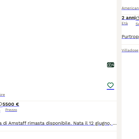
American 
2 anni
Età
S
Villadose
5
ire
5
500 €
Prezzo
o
Ultima cucciolina di Amstaff rimasta disponibile. Nata il 12 giugno, disponibile da metà agosto, visibile a Perugia