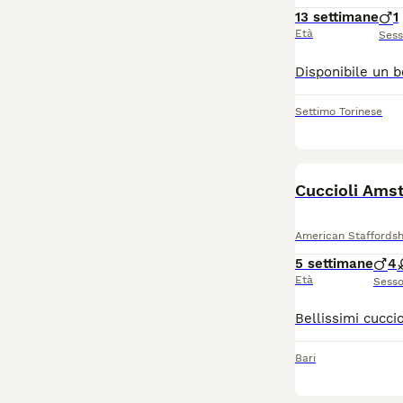
13 settimane
1
Età
Ses
Settimo Torinese
Cuccioli Amst
American Staffordsh
5 settimane
4
Età
Sess
Bari