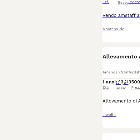
Età
Prezz
Sesso
Montemurlo
Allevamento A
American Staffordsh
1 anni
3
3
500
Età
Prez
Sesso
Lavello