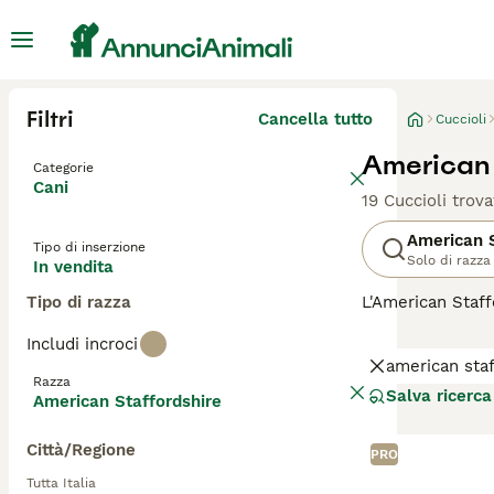
Filtri
Cancella tutto
Cuccioli
American 
Categorie
Cani
19 Cuccioli trova
American S
Tipo di inserzione
Solo di razza
In vendita
Tipo di razza
L'American Staff
indipendente. È 
Includi incroci
famiglia. Sono a
american staf
i bambini. Natur
Razza
meticci. Gli Ame
Salva ricerca
American Staffordshire
raggiunta l'età 
consigli sull'
Ame
Città/Regione
PRO
Tutta Italia