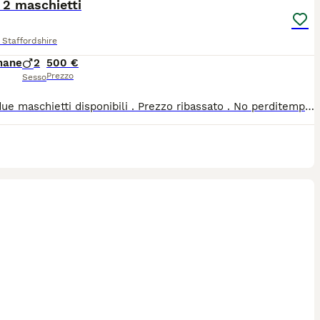
 2 maschietti
Staffordshire
mane
2
500 €
Prezzo
Sesso
Ultimi due maschietti disponibili . Prezzo ribassato . No perditempo . Conoscere bene la razza . Visibili e pronti da subito