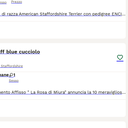
Prezzo
esso
Cuccioli di razza American Staffordshire Terrier con pedigree ENCI. Cedesi con microchip, iscrizione anagrafe canina, libretto sanitario con vaccini, sverminazioni e trattamento antiparassitario, pedigree ENCI. Per maggiori informazioni chiamare il ******
2
4
f blue cucciolo
Staffordshire
mane
1
Sesso
Allevamento Affisso " La Rosa di Miura" annuncia la 10 meravigliosi cuccioli figli di Cuba ( linea ruffian/serba) e Olaf ( linea serba) Meravigliosi con muso corto. Saranno consegnati a 65 giorni con 3 sverminazioni, vaccino ectavalente ( primi due), certificato di buona salute, iscrizione anagrafe canina, microchip, iscrizione Enci, pedegree Enci. I gentitori sono testati per le malattie di razza e hanno dna depositato. I cuccioli crescono in casa, no box, con i genitori e altri cani. Siamo addestratori cinofili quindi attenti ai primi imprinting dei cuccioli 7 M e 3 F
3