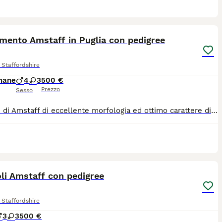
6
mento Amstaff in Puglia con pedigree
Staffordshire
mane
4
3
500 €
Prezzo
Sesso
Cuccioli di Amstaff di eccellente morfologia ed ottimo carattere disponibili. Vengono consegnati, compiuti i due mesi di età, con libretto sanitario con profilassi vaccinale, microchip, certificato veterinario di buona salute e pedigree ENCI. I cuccioli sono in provincia di Bari in Puglia e sono a richiesta consegnati in tutta Italia. Per maggiori informazioni chiamare il 3931177788 o inviare messaggio WhatsApp allo stesso numero.
7
1
li Amstaff con pedigree
Staffordshire
3
3
500 €