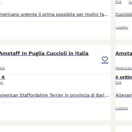
o
Età
S
Vendo amstaff americano urgente il prima possibile per motivi famigliari il cane ha microchip vaccini sverminata la cucciola è brava ha 8mesi il cane è iscritto al anagrafe canina disponibile da subito vendo urgente mi trovo a Montemurlo solo persone serie prezzo 300€ ne possiamo parlare sul prezzo
Lavello
2
mstaff In Puglia Cuccioli in Italia
Amstaf
ire
American 
 €
6 setti
zo
Età
Allevamento di American Staffordshire Terrier in provincia di Bari nei pressi di Bitonto in Puglia, seleziona e propone bellissimi cuccioli maschietti e femminucce di razza amstaff di altissima genealogia e delle migliori linee di sangue nazionali e internazionali. I nostri cuccioli vengono ceduti a partire dal 60° giorno di età muniti di microchip, libretto sanitario, certificato di buona salute e pedigree ENCI. I cuccioli sono visibili assieme ai genitori e seguiti fin dalla nascita da esperti cinofili.
Livorno
9