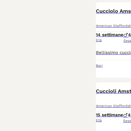
Cucciolo Amst
American Staffordsh
14 settimane
4
Età
Ses
Bari
Cuccioli Amst
American Staffordsh
15 settimane
4
Età
Ses