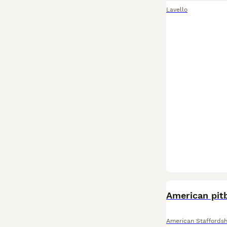
Lavello
American pitb
American Staffordsh