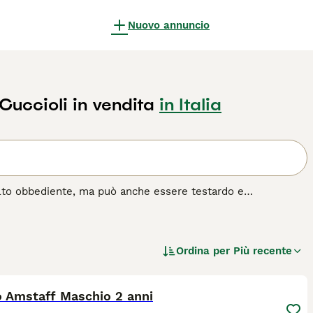
Nuovo annuncio
Cuccioli in vendita
in Italia
olto obbediente, ma può anche essere testardo e
ordshire Terrier sono particolarmente adatti come cani da
ndo il loro entusiasmo viene moderato, sono spesso buoni con
o senza sorveglianza; questo vale per tutte le razze e i
 alta di sviluppare aggressività verso altri cani una volta
Ordina per
Più recente
 con poca esperienza con i cani. Leggi la nostra pagina di
6
a razza di cane.
o Amstaff Maschio 2 anni