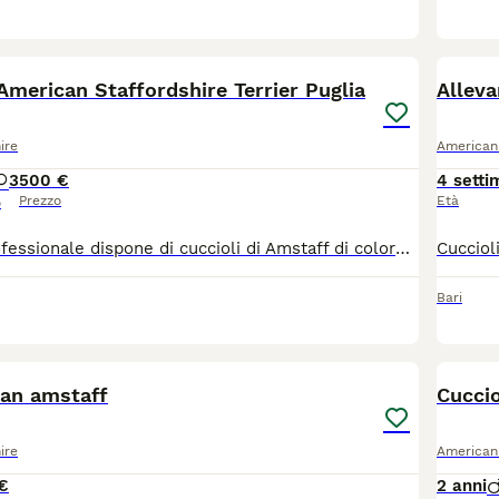
6
merican Staffordshire Terrier Puglia
Alleva
ire
American 
3
500 €
4 setti
Prezzo
Età
o
Allevamento professionale dispone di cuccioli di Amstaff di colore bianco. I cuccioli sono consegnati, compiuti i due mesi di età, con libretto sanitario con profilassi vaccinale, microchip, certificato veterinario di buona salute e pedigree ENCI. I cuccioli sono in provincia di Bari in Puglia e sono a richiesta consegnati in tutta Italia. Per maggiori informazioni chiamare il 3931177788 o inviare messaggio WhatsApp allo stesso numero.
Bari
4
an amstaff
Cuccio
ire
American 
€
2 anni