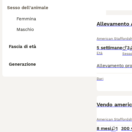
Sesso dell'animale
Femmina
Allevamento A
Maschio
American Staffordsh
Fascia di età
5 settimane
3
Età
Sess
Generazione
Bari
Vendo americ
American Staffordsh
8 mesi
1
300 