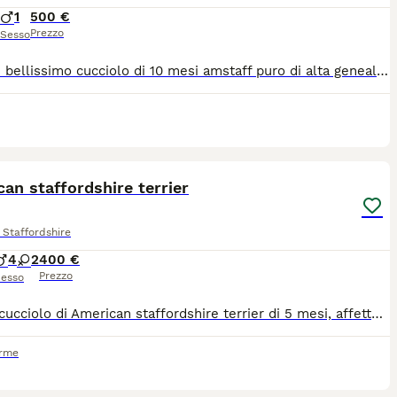
1
500 €
Prezzo
Sesso
Vendesi bellissimo cucciolo di 10 mesi amstaff puro di alta genealogia Microchip vaccinato Ottima linea di sangue
6
an staffordshire terrier
Staffordshire
4
2
400 €
Prezzo
esso
Cedesi cucciolo di American staffordshire terrier di 5 mesi, affettuoso e giocherellone. È abituato al contatto con le persone e ha un carattere equilibrato, ideale per chi cerca un compagno fedele. Lo cedo causa mancanza di tempo da dedicare. Lo cedo a persone serie, consapevole dell’impegno che comporta e che possono garantirgli tempo, cute e tanto affetto. Vaccinato, con microchip e anche sverminazione. Per maggiori informazioni, foto o per conoscerlo contattatemi in privato. Prezzo trattabile
rme
4