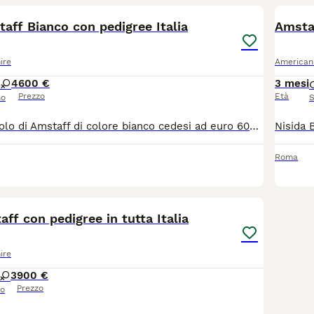
aff Bianco con pedigree Italia
Amsta
ire
American 
4
600 €
3 mesi
Prezzo
Età
so
S
Bellissimo cucciolo di Amstaff di colore bianco cedesi ad euro 600 corredato di libretto sanitario con profilassi vaccinale, microchip e pedigree ENCI. Il cucciolo è visibile assieme ai genitori in sede. Per maggiori informazioni contattare il 3533660041
Roma
7
aff con pedigree in tutta Italia
ire
3
900 €
Prezzo
so