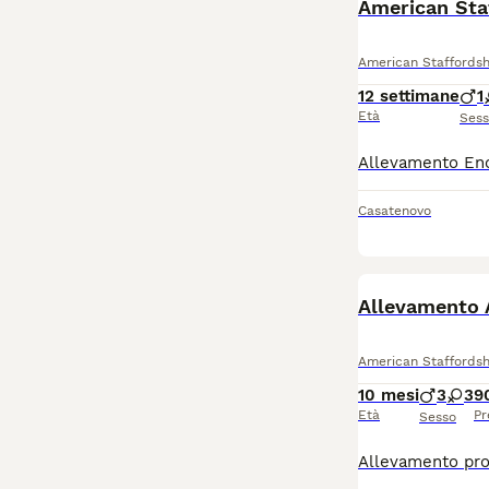
American Staf
American Staffordsh
12 settimane
1
Età
Ses
Casatenovo
Allevamento 
American Staffordsh
10 mesi
3
3
9
Età
Pr
Sesso