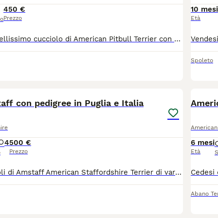
450 €
10 mesi
Prezzo
Età
so
Disponibile un bellissimo cucciolo di American Pitbull Terrier con PEDIGREE, 1 maschio nato il 10 maggio, Il cucciolo e pronto per entrare nella nuova famiglia in possesso di: Pedigree Vaccini Microchip Libretto sanitario della salute del cane Ciclo completato di sverminazione Se interessati contattare il 3286440012
Spoleto
5
aff con pedigree in Puglia e Italia
Americ
ire
American 
4
500 €
6 mesi
Prezzo
Età
o
S
Bellissimi cuccioli di Amstaff American Staffordshire Terrier di vario colore pronti per essere affidati ad una nuova famiglia. Muniti di libretto sanitario con vaccini, ciclo sverminazione, pedigree ENCI. Visibili assieme ai genitori in allevamento in provincia di Bari in Puglia. A cura dell'allevatore consegna a domicilio se richiesto in tutta la regione Puglia ed altre regioni. Per informazioni, chiarimenti, consigli, ecc, contattare l' allevatore al 3348099468
Abano Te
5