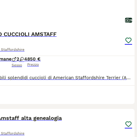
9
 CUCCIOLI AMSTAFF
Staffordshire
imane
2
4
850 €
Prezzo
Sesso
Disponibili splendidi cuccioli di American Staffordshire Terrier (Amstaff), nati il 3 maggio. I cuccioli sono allevati con cura e professionalità, cresciuti a stretto contatto con le persone e con carattere equilibrato, ideali anche per famiglie con bambini. Genitori visibili e selezionati. Disponibili maschi e femmine a partire da inizio agosto. I cuccioli verranno ceduti con: microchip, vaccinazioni, sverminazione, libretto sanitario, certificato veterinario di buona salute, pedigree ENCI, copia delle certificazioni dei genitori. Possibilità di visita senza impegno a LONIGO (VI). Per maggiori informazioni o per fissare un incontro conoscitivo: WhatsApp messaggio o chiamata al 375 9058986 Solo persone realmente interessate e amanti degli animali. Alta richiesta: prenotazioni già aperte.
3
mstaff alta genealogia
Staffordshire