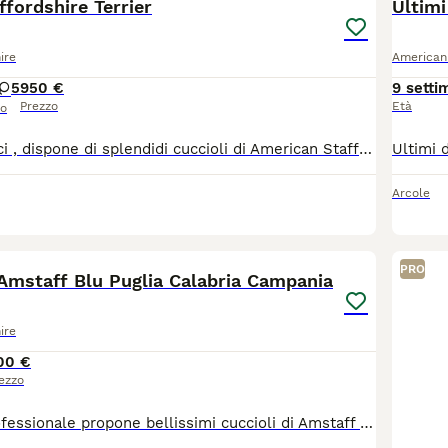
fordshire Terrier
Ultimi
ire
American 
5
950 €
9 setti
Prezzo
Età
so
Allevamento Enci , dispone di splendidi cuccioli di American Staffordshire Terrier, frutto dell'accoppiamento tra Soul e Moony (Tiger Tattoo × Multi CH. King's Head to the Moon and Back), selezionati da linee di sangue di alta qualità. I cuccioli saranno ceduti a partire da metà luglio, a famiglie selezionate, completi di: Pedigree ENCI Iscrizione all'Anagrafe Canina Microchip Deposito del DNA Ciclo di sverminazione completo Test genetico per l'atassia Vaccinazioni in regola Certificato veterinario di buona salute I cuccioli crescono in un ambiente familiare, con particolare attenzione alla salute, al benessere e alla corretta socializzazione. Per qualsiasi informazione, fotografie o per conoscere meglio i cuccioli e i genitori, non esitate a contattarci. Saremo lieti di fornirvi tutti i dettagli. amstaf - amstaff - american staffordshire terrier
Arcole
3
PRO
Amstaff Blu Puglia Calabria Campania
ire
00 €
ezzo
Allevamento professionale propone bellissimi cuccioli di Amstaff Blu ( American Staffordshire Terrier ) con pedigree ENCI. I cuccioli sono visibili assieme ai genitori in allevamento in zona Bari in Puglia. Sono disponibili maschietti e femminucce. I cuccioli sono ceduti al nuovo proprietario provvisti di libretto sanitario con vaccino, ciclo sverminazione, microchip, pedigree ENCI. Inoltre tutti i cuccioli sono ceduti anche con certificazione veterinaria di buona salute. E' possibile consegnare i cuccioli in Puglia Bari Lecce Taranto Brindisi Foggia e in Tutta Italia. Nelle foto sono visibili alcuni cuccioli e i genitori. Per maggiori informazioni contattare il 3931177788