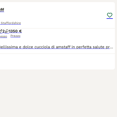
ff
Staffordshire
2
1
350 €
Prezzo
esso
Nisida Bellissima e dolce cucciola di amstaff in perfetta salute pronta per essere adiottata sono presenti i genitori e i nonni