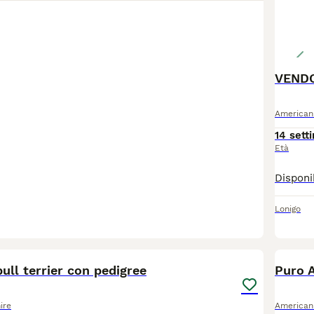
VENDO
American 
14 sett
Età
Lonigo
10
ull terrier con pedigree
Puro A
ire
American 