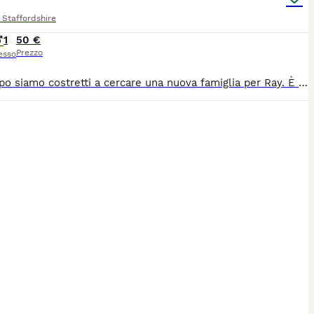
Staffordshire
1
50 €
Prezzo
esso
Purtroppo siamo costretti a cercare una nuova famiglia per Ray. ​È un cane fantastico, pieno di energia e con un cuore enorme. Ama stare con le persone, è molto affettuoso e ha tanta voglia di giocare e fare attività. Essendo un Amstaff, ha bisogno di una guida sicura, di presenza e di movimento quotidiano. ​Per il suo bene, siamo affiancati da dei volontari che ci aiutano in questo percorso. ​Cosa cerchiamo per lui: Una famiglia responsabile, magari con esperienza con la razza, che lo accolga come un vero membro della famiglia. ​Si trova in Provincia Rovigo. Se pensi di poter essere la persona giusta per lui e vuoi conoscerlo, scrivimi su WhatsApp 3515434967