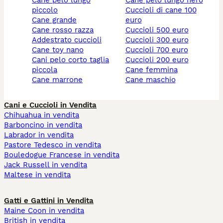
cane pelo lungo
cane pelo lungo nero
piccolo
cuccioli di cane 100
cane grande
euro
cane rosso razza
cuccioli 500 euro
addestrato cuccioli
cuccioli 300 euro
cane toy nano
cuccioli 700 euro
cani pelo corto taglia
cuccioli 200 euro
piccola
cane femmina
cane marrone
cane maschio
Cani e Cuccioli in Vendita
Chihuahua in vendita
Barboncino in vendita
Labrador in vendita
Pastore Tedesco in vendita
Bouledogue Francese in vendita
Jack Russell in vendita
Maltese in vendita
Gatti e Gattini in Vendita
Maine Coon in vendita
British in vendita