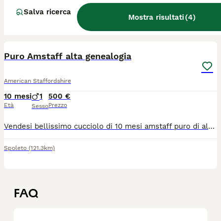
Salva ricerca
Livorno
(103.4km)
Mostra risultati
(
4
)
3
Puro Amstaff alta genealogia
American Staffordshire
10 mesi
1
500 €
Età
Prezzo
Sesso
Vendesi bellissimo cucciolo di 10 mesi amstaff puro di alta genealogia Microchip vaccinato Ottima linea di sangue
Spoleto
(121.3km)
FAQ