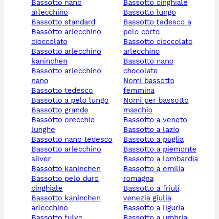
bassotto nano
bassotto cinghiale
arlecchino
bassotto lungo
bassotto standard
bassotto tedesco a
bassotto arlecchino
pelo corto
cioccolato
bassotto cioccolato
bassotto arlecchino
arlecchino
kaninchen
bassotto nano
bassotto arlecchino
chocolate
nano
nomi bassotto
bassotto tedesco
femmina
bassotto a pelo lungo
nomi per bassotto
bassotto grande
maschio
bassotto orecchie
bassotto a veneto
lunghe
bassotto a lazio
bassotto nano tedesco
bassotto a puglia
bassotto arlecchino
bassotto a piemonte
silver
bassotto a lombardia
bassotto kaninchen
bassotto a emilia
bassotto pelo duro
romagna
cinghiale
bassotto a friuli
bassotto kaninchen
venezia giulia
arlecchino
bassotto a liguria
bassotto fulvo
bassotto a umbria