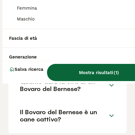
Femmina
Maschio
Quali sono i difetti del
Bovaro del Bernese?
Fascia di età
Quanti tipi di bovaro ci
Generazione
sono?
Salva ricerca
Mostra risultati
(
1
)
Quanto dura la vita di un
Bovaro del Bernese?
Il Bovaro del Bernese è un
cane cattivo?