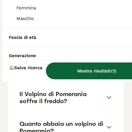
base a fattori come il pedigree, la
reputazione dell'allevatore e la posizione.
Femmina
Maschio
Quali sono i difetti del
Volpino di Pomerania?
Fascia di età
Generazione
Qual è la differenza tra un
Volpino di Pomerania e un
Salva ricerca
spitz?
Mostra risultati
(
1
)
Il Volpino di Pomerania
soffre il freddo?
Quanto abbaia un volpino di
Pomerania?