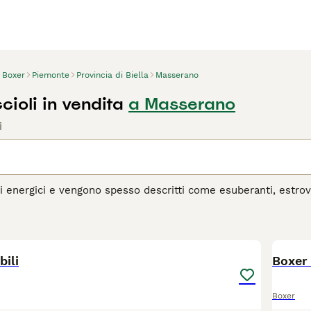
Boxer
Piemonte
Provincia di Biella
Masserano
ioli in vendita
a Masserano
i
i energici e vengono spesso descritti come esuberanti, estrove
acolo con i loro buffi saltelli e la propensione al divertimen
 estremamente leali e il fatto che siano così estroversi signif
4
 che chi ha avuto un boxer non può neanche pensare di condivid
bili
agina di consigli sul Boxer
per informazioni su questa razza d
Boxer 
Boxer