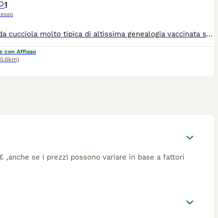
1
esso
Stupenda cucciola molto tipica di altissima genealogia vaccinata sverminata microchip pedigree da genitori nonni bisnonni con esami ufficiali esenti cardiopatie dispasia e spondillosi allevamento amatoriale sportivo con affisso ENCI FCI BCI Pwe informazioni preferisco le telefonate Gianni
e con Affisso
40.6km)
3€ ,anche se i prezzi possono variare in base a fattori