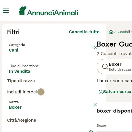
Filtri
Cancella tutto
Cuccioli
Boxer Cucc
Categorie
Cani
2 Cuccioli trovat
Boxer
Tipo di inserzione
Solo di razza
In vendita
Tipo di razza
I boxer sono can
Amano dare spett
Salva ricerca
Includi incroci
Questi cani sono
intorno. Si dice
Razza
Boxer
Leggi la
boxer disponi
nostra p
Città/Regione
Boxer