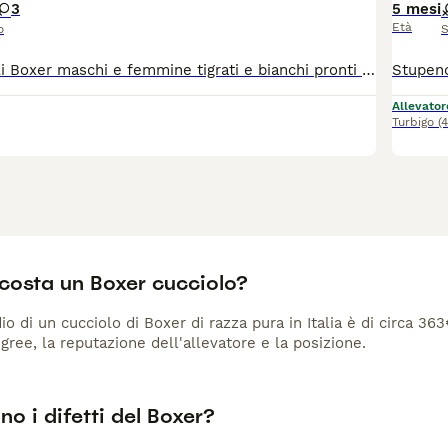
3
5 mesi
Età
o
S
Stupendi cuccioli Boxer maschi e femmine tigrati e bianchi pronti per le nuove famiglie con ottimo pedigree sani e robusti vaccinati e con microchip. Prezzo da concordare dopo chiamata e visione tel. 3276066756
Allevator
Turbigo
(
costa un Boxer cucciolo?
io di un cucciolo di Boxer di razza pura in Italia è di circa 36
gree, la reputazione dell'allevatore e la posizione.
no i difetti del Boxer?