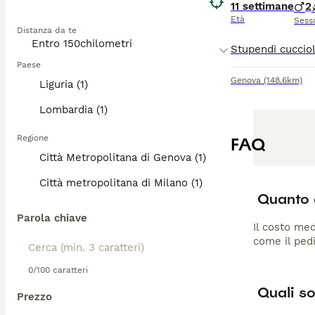
11 settimane
2
Età
Sess
Distanza da te
Paese
Genova
(148.6km)
Liguria (1)
Lombardia (1)
Regione
FAQ
Città Metropolitana di Genova (1)
Città metropolitana di Milano (1)
Quanto 
Parola chiave
Il costo med
come il pedi
0/100 caratteri
Quali so
Prezzo