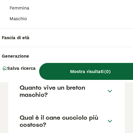
Femmina
Maschio
Come riconoscere un breton
originale?
Fascia di età
Come addestrare un
Generazione
cucciolo di breton per la
caccia?
Salva ricerca
Mostra risultati
(
0
)
Quanto vive un breton
maschio?
Qual è il cane cucciolo più
costoso?