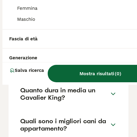
come il pedigree, la reputazione
dell'allevatore e la posizione.
Femmina
Maschio
Cosa sapere prima di
prendere un Cavalier King?
Fascia di età
Generazione
Quali sono i difetti del
Cavalier King?
Salva ricerca
Mostra risultati
(
0
)
Quanto dura in media un
Cavalier King?
Quali sono i migliori cani da
appartamento?