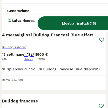
Ultimi due cuccioli di bulldog francese disponibili, verranno ceduti con le dovute prassi sanitarie a 75giorni. Trattativa riservata Possibilità di consegna a domicilio
Generazione
Greccio
(114.9km)
Salva ricerca
Mostra risultati
(
16
)
17
1
4 meravigliosi Bulldog Francesi Blue affettuosi💙
Bulldog Francese
15 settimane
3
1
1500 €
Età
Prezzo
Sesso
💙 Splendidi cuccioli di Bulldog Francese Blue disponibili 💙 Disponibili 4 meravigliosi cuccioli di Bulldog Francese Blue, nati il 26 aprile 2026: 3 maschietti e 1 femminuccia. Cuccioli dolcissimi, affettuosi e giocherelloni, cresciuti in un ambiente familiare con tante attenzioni e tanto amore. Sono pronti a conoscere la loro nuova famiglia e a regalare tante emozioni. La mamma e il papà sono visibili insieme ai cuccioli, così da poter conoscere personalmente i genitori e vedere l’ambiente in cui sono cresciuti. Una splendida occasione per accogliere in casa un piccolo compagno fedele e pieno di affetto. ❤️ Per informazioni, foto e appuntamenti per conoscerli, contattatemi.
Roma
(63.3km)
6
Bulldog francese