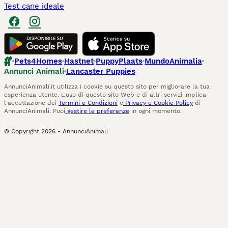
Test cane ideale
Pets4Homes
Hastnet
PuppyPlaats
MundoAnimalia
Annunci Animali
Lancaster Puppies
AnnunciAnimali.it utilizza i cookie su questo sito per migliorare la tua
esperienza utente. L'uso di questo sito Web e di altri servizi implica
l'accettazione dei
Termini e Condizioni
e
Privacy e Cookie Policy
di
AnnunciAnimali. Puoi
gestire le preferenze
in ogni momento.
© Copyright
2026
-
AnnunciAnimali