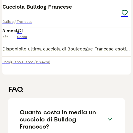
Cucciola Bulldog Francese
Bulldog Francese
3 mesi
1
Età
Sesso
Disponibile ultima cucciola di Bouledogue Francese esotico Blu Merle Le cucciola verrà ceduta con ciclo di sverminazione completo, primo vaccino e microchip. Genitori esenti da malattie ereditarie Genitori visibili da vicino Per maggiori info contattare in privato.
Pomigliano D'arco
(118.4km)
FAQ
Quanto costa in media un
cucciolo di Bulldog
Francese?