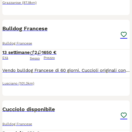
Grazzanise
(87.9km)
4
Bulldog Francese
Bulldog Francese
13 settimane
2
1
650 €
Età
Prezzo
Sesso
Vendo bulldog Francese di 60 giorni. Cuccioli originali con primo vaccino e microchip. Sono due maschi e una femmina.
Lusciano
(101.3km)
7
1
Cucciolo disponibile
Bulldog Francese