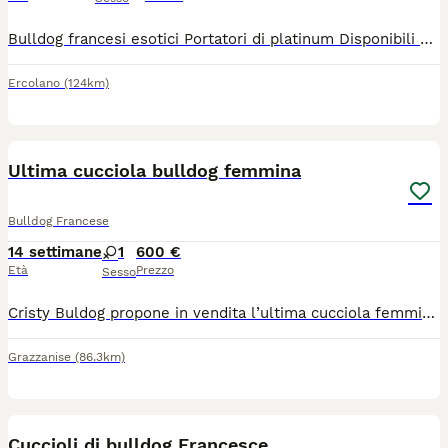
Bulldog francesi esotici Portatori di platinum Disponibili Merle lilac isabel Saranno ceduti con sverminazione microchip primo vaccino kit prima pappa Libretto sanitario Disponibili 3 femmine e un maschio
Ercolano
(124km)
4
Ultima cucciola bulldog femmina
Bulldog Francese
14 settimane
1
600 €
Età
Prezzo
Sesso
Cristy Buldog propone in vendita l’ultima cucciola femmina colore sablè. La cucciola viene ceduta con ciclo vaccinale completo, libretto sanitario microchip e iscrizione all’anagrafe canina. Genitori testati per le principali patologie di razza. No perditempo Prezzo affare
Grazzanise
(86.3km)
20
1
Cuccioli di bulldog Francesce