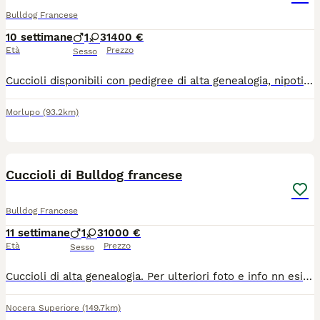
Bulldog Francese
10 settimane
1
3
1400 €
Età
Prezzo
Sesso
Cuccioli disponibili con pedigree di alta genealogia, nipoti di multichampion mondiale nati in casa. Genitori visibili testati ed esenti da patologie di razza. Verranno consegnati con vaccinazioni, sverminazioni e controllo sanitario. Pedigree enci. Possibilità di consegna in tutta Italia.
Morlupo
(93.2km)
5
Cuccioli di Bulldog francese
Bulldog Francese
11 settimane
1
3
1000 €
Età
Prezzo
Sesso
Cuccioli di alta genealogia. Per ulteriori foto e info nn esitate a contattarmi. 3927221288 Antonio visibili a Nocera Superiore
Nocera Superiore
(149.7km)