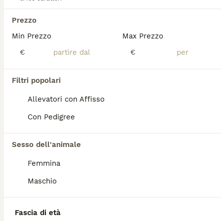
Prezzo
Bulldog francese cuccioli
Min Prezzo
Max Prezzo
Bulldog Francese
€
€
10 settimane
1
3
1300 €
Età
Prezzo
Sesso
Filtri popolari
Cuccioli con pedigree alta genealogia nipoti di multichampion mondiale disponibili 1 maschio e 3 femmine. Genitori visibili testati ed esenti da patologie della razza. DNA depositato. Si cedono con vaccinazioni complete, sverminazioni, microchip e pedigree enci. Possibilità di consegna in tutta italia
Allevatori con Affisso
Trevignano Romano
(107.5km)
Con Pedigree
8
Sesso dell'animale
Cuccioli Bulldog francese
Femmina
Maschio
Bulldog Francese
6 settimane
1
1
0 €
Età
Prezzo
Sesso
Fascia di età