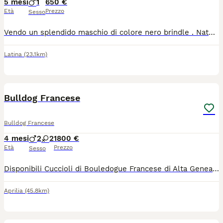
5 mesi
1
650 €
Età
Prezzo
Sesso
Vendo un splendido maschio di colore nero brindle . Nato il 04.03 e munito di un libretto sanitario con tutti cicli di sverminazione e tutti vaccini. Certificato di salute. Genitori visibili. Mamma color nero brindle 10 kg con pedigree e Papà esotico color blu fawn tan 13kg .In casa il piccolo chiamiamo Tyson e veramente bravo e intelligente.
Latina
(23.1km)
7
Bulldog Francese
Bulldog Francese
4 mesi
2
2
1800 €
Età
Prezzo
Sesso
Disponibili Cuccioli di Bouledogue Francese di Alta Genealogia Si cedono con Libretto Sanitario con Vaccinazioni Sverminazioni Microchip Iscrizione Anagrafe Canina Pedigree Enci Certificato di buona salute
Aprilia
(45.8km)
5
2