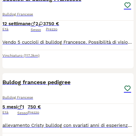
Bulldog Francese
12 settimane
2
3
750 €
Età
Prezzo
Sesso
Vendo 5 cuccioli di bulldog Francesce. Possibilità di visionare la mamma con tutte le vaccinazioni già effettuate al momento della consegna. Prezzo trattabile
Vinchiaturo
(117.3km)
4
Buldog francese pedigree
Bulldog Francese
5 mesi
1
750 €
Età
Prezzo
Sesso
allevamento Cristy bulldog con svariati anni di esperienza pregressa per questa meravigliosa razza propone in vendita cucciolata di gran prestigio, morfologia e struttura Papà Bingo di royal way Roi 24117856 DNA depositato Giovane campione di San Marino Giovane campione italiano Campione italiano di bellezza Test ufficiali Cardiopatia Oculopatia Anca e gomito Mamma : Artemide di Cristy Buldog Roi 247855 DNA depositato Figlia di campioni internazionali dalle prestigiose linee Test ufficiali Cardiopatia Oculopatia Anca e gomito I cuccioli verranno consegnati : ciclo vaccinale completo , ciclo vermifugo completo, libretto sanitario, pedigree, microchip , iscrizione all anagrafe canina, certificato di ottima salute rilasciato dalla nostra clinica di fiducia.