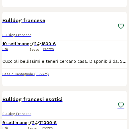
13
3
Bulldog francese
Bulldog Francese
10 settimane
2
1
800 €
Età
Prezzo
Sesso
Cuccioli bellissimi e teneri cercano casa. Disponibili dal 29 luglio. sverminazione, vaccino, microchip e libretto sanitario incluso nel prezzo. Consegna in tutt’Italia .
Casale Castagnola
(56.2km)
3
2
Bulldog francesi esotici
Bulldog Francese
9 settimane
2
7
1000 €
Età
Prezzo
Sesso