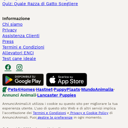
Quiz: Quale Razza di Gatto Scegliere
Informazione
Chi siamo
Privacy
Assistenza Clienti
Press
Termini e Condizioni
Allevatori ENCI
Test cane ideale
Pets4Homes
Hastnet
PuppyPlaats
MundoAnimalia
Annunci Animali
Lancaster Puppies
AnnunciAnimali.it utilizza i cookie su questo sito per migliorare la tua
esperienza utente. L'uso di questo sito Web e di altri servizi implica
l'accettazione dei
Termini e Condizioni
e
Privacy e Cookie Policy
di
AnnunciAnimali. Puoi
gestire le preferenze
in ogni momento.