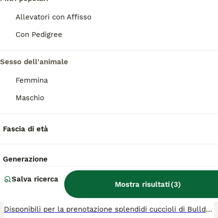
PRO
Allevatori con Affisso
Con Pedigree
Sesso dell'animale
Femmina
Maschio
16
1
Fascia di età
Splendidi cuccioli Bulldog Francese
Generazione
Bulldog Francese
Salva ricerca
15 settimane
3
2
1200 €
Mostra risultati
(
3
)
Età
Prezzo
Sesso
Disponibili per la prenotazione splendidi cuccioli di Bulldog Francese. I nostri cuccioli crescono in ambiente domestico, a stretto contatto con la famiglia e con particolare attenzione alla socializzazione precoce, all’equilibrio caratteriale e al benessere generale. Il nostro obiettivo è allevare cuccioli sani, stabili ed equilibrati, preparati al meglio per la vita nelle loro future famiglie. I genitori provengono da linee selezionate e sono sottoposti a controlli sanitari completi, con particolare attenzione a respirazione, cuore, articolazioni e salute generale. I cuccioli verranno affidati con: • vaccinazioni adeguate all’età • sverminazioni regolari • microchip • iscrizione all’Anagrafe Canina • libretto sanitario • certificato veterinario di buona salute • pedigree • contratto scritto per la sicurezza del cucciolo e della nuova famiglia • assistenza e supporto continui anche dopo l’affidamento I cuccioli potranno lasciare l’allevamento non prima delle 10 settimane di età, per garantire un corretto sviluppo fisico, comportamentale e sociale. Colorazioni disponibili: New Shade Isabella Tan e Lilac Tan. Prezzi a partire da €1.200. Il prezzo varia in base al sesso, alla colorazione e alle caratteristiche del singolo cucciolo. Su richiesta è possibile ricevere ulteriori foto e video dei cuccioli e dei genitori. È possibile organizzare una consegna sicura in tutta Italia. Visita il nostro sito web: www.luzbullz.com Seguici anche su Instagram: @luzbullz2