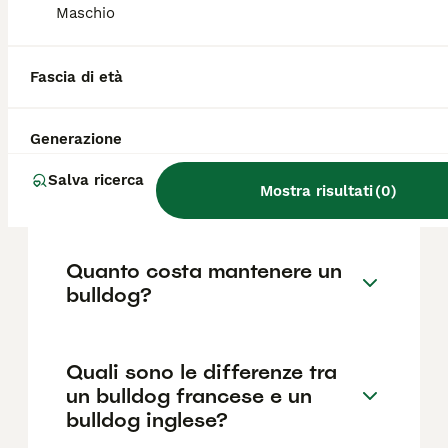
come il pedigree, la reputazione
Maschio
dell'allevatore e la posizione.
Fascia di età
Qual è il Bulldog più bello?
Generazione
Quali sono i difetti del
Salva ricerca
bulldog francese?
Mostra risultati
(
0
)
Quanto costa mantenere un
bulldog?
Quali sono le differenze tra
un bulldog francese e un
bulldog inglese?