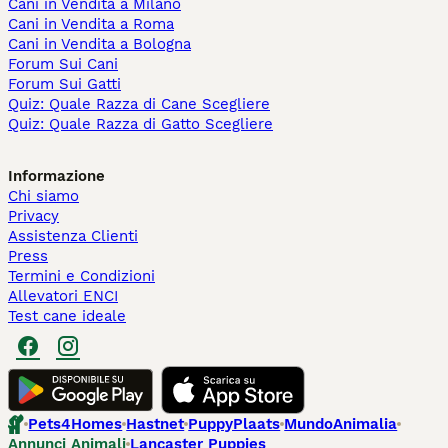
Cani in Vendita a Milano
Cani in Vendita a Roma
Cani in Vendita a Bologna
Forum Sui Cani
Forum Sui Gatti
Quiz: Quale Razza di Cane Scegliere
Quiz: Quale Razza di Gatto Scegliere
Informazione
Chi siamo
Privacy
Assistenza Clienti
Press
Termini e Condizioni
Allevatori ENCI
Test cane ideale
Pets4Homes
Hastnet
PuppyPlaats
MundoAnimalia
Annunci Animali
Lancaster Puppies