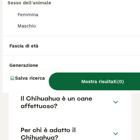
razza pura in Italia è di circa 689€ ,anche se
Sesso dell'animale
i prezzi possono variare in base a fattori
come il pedigree, la reputazione
Femmina
dell'allevatore e la posizione.
Maschio
Quali sono i difetti del
Fascia di età
Chihuahua?
Generazione
Il Chihuahua è aggressivo?
Salva ricerca
Mostra risultati
(
0
)
Il Chihuahua è un cane
affettuoso?
Per chi è adatto il
Chihuahua?