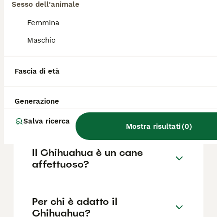
razza pura in Italia è di circa 689€ ,anche se
Sesso dell'animale
i prezzi possono variare in base a fattori
come il pedigree, la reputazione
Femmina
dell'allevatore e la posizione.
Maschio
Quali sono i difetti del
Fascia di età
Chihuahua?
Generazione
Il Chihuahua è aggressivo?
Salva ricerca
Mostra risultati
(
0
)
Il Chihuahua è un cane
affettuoso?
Per chi è adatto il
Chihuahua?