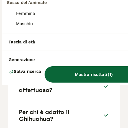
i prezzi possono variare in base a fattori
Sesso dell'animale
come il pedigree, la reputazione
dell'allevatore e la posizione.
Femmina
Maschio
Quali sono i difetti del
Chihuahua?
Fascia di età
Generazione
Il Chihuahua è aggressivo?
Salva ricerca
Mostra risultati
(
1
)
Il Chihuahua è un cane
affettuoso?
Per chi è adatto il
Chihuahua?