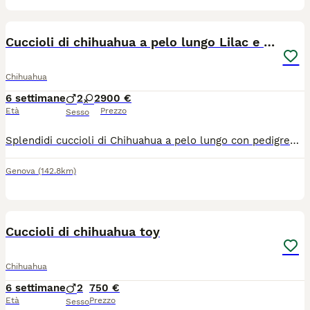
14
Cuccioli di chihuahua a pelo lungo Lilac e Blu
Chihuahua
6 settimane
2
2
900 €
Età
Prezzo
Sesso
Splendidi cuccioli di Chihuahua a pelo lungo con pedigree ENCI Disponibili splendidi cuccioli di Chihuahua a pelo lungo, nati il 26/06/2026, allevati con amore in ambiente familiare. Entrambi i genitori sono muniti di pedigree ENCI e i cuccioli saranno ceduti solo dopo il compimento dell’età prevista dalla normativa. Disponibili: * 🩵 1 Maschi: €900 * 🩷 2 Femmine: €1.200 I cuccioli saranno consegnati con: ✔ Microchip ✔ Prima vaccinazione ✔ Sverminazioni effettuate ✔ Libretto sanitario ✔ Pedigree ENCI richiesto I cuccioli cresceranno in ambiente familiare, saranno abituati al contatto con le persone e con i bambini, ricevendo fin da piccoli le migliori cure. Per maggiori informazioni, foto o per fissare una visita, contattatemi in privato. Solo persone realmente interessate e amanti della razza.
Genova
(142.8km)
10
Cuccioli di chihuahua toy
Chihuahua
6 settimane
2
750 €
Età
Prezzo
Sesso