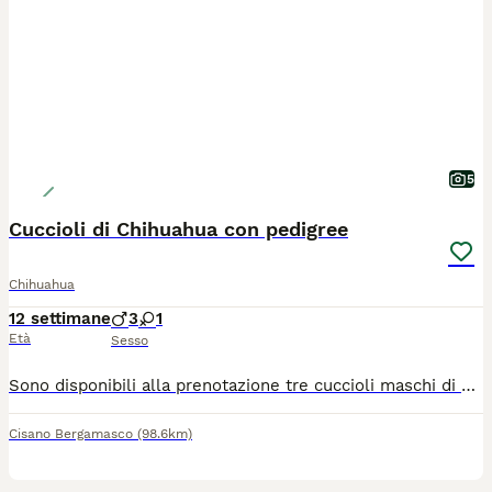
5
Cuccioli di Chihuahua con pedigree
Chihuahua
12 settimane
3
1
Età
Sesso
Sono disponibili alla prenotazione tre cuccioli maschi di Chihuahua nati il 15 maggio 2026. Verranno affidati alla famiglia dai 75 giorni in poi. Tutti avranno pedigree ENCI, iscrizione Anagrafe Canina, certificato veterinario di buona salute, microchip, vaccinazioni, sverminazioni, libretto sanitario e kit cucciolo "benvenuto a casa". I genitori sono testati per cuore, occhi e rotule, inoltre hanno entrambi test DNA esente per atrofia progressiva della retina, malattia ereditaria. Di tutti i certificati si rilascia copia. I cuccioli stanno crescendo in casa, a stretto contatto con la nostra famiglia e con le altre compagne della stessa razza ma anche diversa. Il nostro obiettivo è poter affidare a famiglie attente e amorevoli, cuccioli sani, equilibrati, ben socializzati e coccoloni. Svolgiamo pratica per il passaggio di proprietà, seguiamo l'inserimento in famiglia e diamo la nostra disponibilità anche in futuro. Per maggiori informazioni telefonare al 340/0574526.
Cisano Bergamasco
(98.6km)
9
1