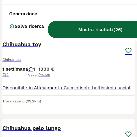
Disponibile in Allevamento Cucciolisole bellissimi cuccioli di chihuahua si vari colori che si consegnano DI PERSONA in tutta ITALIA dal 20 agosto in poi. I cuccioli avranno doppia sverminazione, primo e secondo vaccino, libretto sanitario e visita veterinaria, microchip con relativo passaggio di proprietà, pedigree Enci e trattamento antiparassitario. Saranno abituati all'uso della traversina igienica e socializzati con altri cani e gatti. Crescono in famiglia giocando con bambini... Allevamento CUCCIOLISOLE anche whatapp
Generazione
Truccazzano
(99.2km)
Salva ricerca
Mostra risultati
(
26
)
21
Chihuahua toy
Chihuahua
1 settimana
1
1000 €
Età
Prezzo
Sesso
Disponibile in Allevamento Cucciolisole bellissimi cuccioli di chihuahua si vari colori che si consegnano DI PERSONA in tutta ITALIA dal 20 agosto in poi. I cuccioli avranno doppia sverminazione, primo e secondo vaccino, libretto sanitario e visita veterinaria, microchip con relativo passaggio di proprietà, pedigree Enci e trattamento antiparassitario. Saranno abituati all'uso della traversina igienica e socializzati con altri cani e gatti. Crescono in famiglia giocando con bambini... Allevamento CUCCIOLISOLE anche whatapp
Truccazzano
(99.2km)
15
Chihuahua pelo lungo