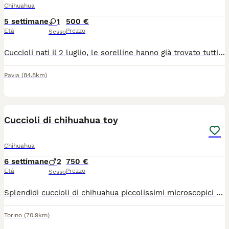
Chihuahua
5 settimane
1
500 €
Età
Prezzo
Sesso
Cuccioli nati il 2 luglio, le sorelline hanno già trovato tutti una nuova famiglia, ed è rimasta solo questa dolcissima femminuccia in attesa di trovare la sua famiglia ​La piccola è prenotabile da subito e sarà pronta per venire con voi a partire dal 27 agosto. ​Per qualsiasi informazione, per ricevere altre foto contattatemi pure tramite WhatsApp al numero: 3385636194
Pavia
(84.8km)
7
Cuccioli di chihuahua toy
Chihuahua
6 settimane
2
750 €
Età
Prezzo
Sesso
Splendidi cuccioli di chihuahua piccolissimi microscopici rimarranno molto piccoli genitori visibili entrambi di mia proprietà sono nati il 22 giugno verranno consegnati al compimento dei 60gg con ciclo sverminazioni vaccino microchip passaggio di proprietà libretto sanitario contatto telefonico 379 1459776
Torino
(70.9km)