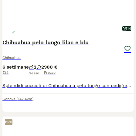
14
Chihuahua pelo lungo lilac e blu
Chihuahua
6 settimane
2
2
900 €
Età
Prezzo
Sesso
Splendidi cuccioli di Chihuahua a pelo lungo con pedigree ENCI Disponibili splendidi cuccioli di Chihuahua a pelo lungo, nati il 26/06/2026, allevati con amore in ambiente familiare. Entrambi i genitori sono muniti di pedigree ENCI e i cuccioli saranno ceduti solo dopo il compimento dell’età prevista dalla normativa. Disponibili: * 🩵 Maschi: €900 * 🩷 Femmine: €1.200 I cuccioli saranno consegnati con: ✔ Microchip ✔ Prima vaccinazione ✔ Sverminazioni effettuate ✔ Libretto sanitario ✔ Pedigree ENCI richiesto I cuccioli cresceranno in ambiente familiare, saranno abituati al contatto con le persone e con i bambini, ricevendo fin da piccoli le migliori cure. Per maggiori informazioni, foto o per fissare una visita, contattatemi in privato. Solo persone realmente interessate e amanti della razza.
Genova
(142.4km)
PRO