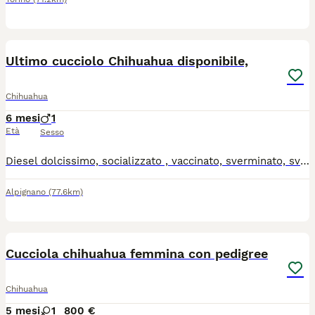
7
Ultimo cucciolo Chihuahua disponibile,
Chihuahua
6 mesi
1
Età
Sesso
Diesel dolcissimo, socializzato , vaccinato, sverminato, svezzato. Nato il 8 Gennaio 2026 Si cede con Pedigree Enci, kit cucciolo omaggio, certificato di buona salute contratto di vendita, tre incontri gratuiti di addestramento gestionale. Contatta Ilaria al numero 3338339535
Alpignano
(77.6km)
8
1
Cucciola chihuahua femmina con pedigree
Chihuahua
5 mesi
1
800 €