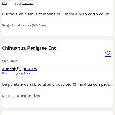
Età
Prezzo
Sesso
Cucciola chihuahua femmina di 5 mesi a pelo corto color bianco fulvo, con pedigree, microchip e vaccini. Genitori di mia proprietà e visibili in provincia di Lodi
Borgo San Giovanni
(100.8km)
4
Chihuahua Pedigree Enci
Chihuahua
4 mesi
1
1000 €
Età
Prezzo
Sesso
Disponibile da subito ultimo cucciolo Chihuahua con pedigree ENCI cioccolato. Nato il 30/03 e pronto per andare nella nuova famiglia. É un maschietto pelo corto. I genitori sono di nostra proprietà con DNA depositato. Il cucciolo sarà ceduto con sverminazione, microchip, vaccino, pedigree ENCI e abituato alla traversina. É abituato al contatto con i bambini e vive in casa con altri animali. Per qualsiasi informazione contattare su whatsapp o chiamare orario cena. Ci troviamo a Sommariva Perno(CN).
Montaldo Roero
(94.2km)
4