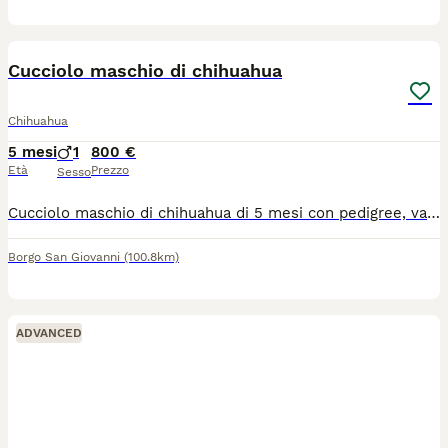
5
1
Cucciolo maschio di chihuahua
Chihuahua
5 mesi
1
800 €
Età
Prezzo
Sesso
Cucciolo maschio di chihuahua di 5 mesi con pedigree, vaccini , microchip. Provincia di Lodi. Disponibile da subito, visibili anche i genitori.
Borgo San Giovanni
(100.8km)
ADVANCED