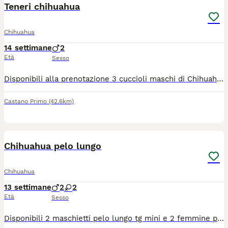
Teneri chihuahua
Chihuahua
14 settimane
2
Età
Sesso
Disponibili alla prenotazione 3 cuccioli maschi di Chihuahua nati il 29/04/2026 da genitori di nostra proprietà, visibili. I cuccioli vengono cresciuti in ambiente familiare e saranno ceduti al compimento dei 70 giorni con: ? Pedigree ENCI ? Microchip ? Libretto sanitario ? Vaccinazioni eseguite ? Sverminazioni effettuate e annotate Colorazioni presenti in cucciolata: blue/lilac sable scuro con mascherina I cuccioli saranno visibili solo a persone realmente interessate e amanti della razza. Disponibili ulteriori foto e video in privato. Per informazioni contattare telefonicamente
Castano Primo
(42.6km)
7
1
Chihuahua pelo lungo
Chihuahua
13 settimane
2
2
Età
Sesso
Disponibili 2 maschietti pelo lungo tg mini e 2 femmine pelo lungo tg toy verranno consegnati completi di ciclo vermifugo trattamento antiparassitario vaccino microchip certificato medico libretto sanitario iscrizione anagrafe canina passaggio di proprietà kit cucciolo genitori visibili abituati alla traversa e ben socializzati solo persone responsabili siamo in provincia di Bergamo solo contatti telefonici 3491350788