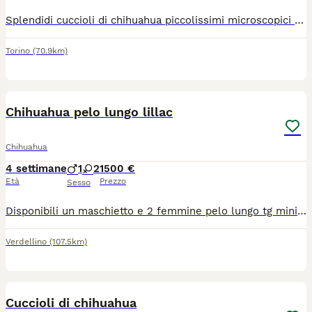
Splendidi cuccioli di chihuahua piccolissimi microscopici rimarranno molto piccoli intorno a 1,2 kg genitori visibili entrambi di mia proprietà sono due maschietti verranno consegnati al compimento dei 60gg con ciclo sverminazioni vaccino microchip passaggio di proprietà libretto sanitario contatto telefonico 379 1459776
Torino
(70.9km)
4
Chihuahua pelo lungo lillac
Chihuahua
4 settimane
1
2
1500 €
Età
Prezzo
Sesso
Disponibili un maschietto e 2 femmine pelo lungo tg mini verranno consegnati completi di ciclo vermifugo trattamento antiparassitario vaccino microchip certificato medico libretto sanitario iscrizione anagrafe canina passaggio di proprietà kit cucciolo pedigree enci genitori visibili solo persone responsabili siamo in provincia di Bergamo solo contatti telefonici 3491350788
Verdellino
(107.5km)
12
Cuccioli di chihuahua