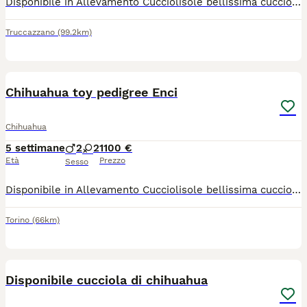
Disponibile in Allevamento Cucciolisole bellissima cucciola di chihuahua sia femmina che maschio. La cucciola avrà doppia sverminazione, primo e secondo vaccino, libretto sanitario e visita veterinaria, microchip con relativo passaggio di proprietà e trattamento antiparassitario, PEDIGREE ENCI. Sarà abituata all'uso della traversina igienica e socializzata con altri cani e gatti. Cresce in famiglia giocando con bambini... Per info e video anche whatapp al 329 6954062
Truccazzano
(99.2km)
7
Chihuahua toy pedigree Enci
Chihuahua
5 settimane
2
2
1100 €
Età
Prezzo
Sesso
Disponibile in Allevamento Cucciolisole bellissima cucciola di chihuahua che si consegna DI PERSONA in tutta ITALIA da subito. La cucciola cucciola avrà doppia sverminazione, primo e secondo vaccino, libretto sanitario e visita veterinaria, microchip con relativo passaggio di proprietà, pedigree Enci e trattamento antiparassitario. Sarà abituata all'uso della traversina igienica e socializzata con altri cani e gatti. Cresce in famiglia giocando con bambini... Allevamento CUCCIOLISOLE anche whatapp
Torino
(66km)
1
Disponibile cucciola di chihuahua