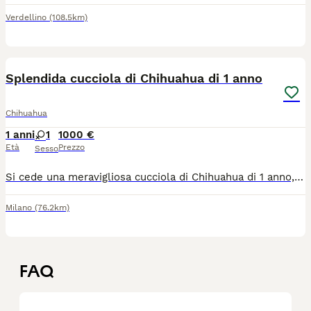
Verdellino
(108.5km)
6
Splendida cucciola di Chihuahua di 1 anno
Chihuahua
1 anni
1
1000 €
Età
Prezzo
Sesso
Si cede una meravigliosa cucciola di Chihuahua di 1 anno, l'età ideale per chi desidera un cagnolino già autonomo ma ancora giovanissimo, vivace e pronto a legarsi profondamente a una nuova figura di riferimento. Questa piccola è un vero concentrato di dolcezza e simpatia: ha un carattere splendido, molto affettuoso e socievole, adora la compagnia e si adatta perfettamente alla vita in appartamento, rivelandosi la compagna di vita ideale. La cucciola è in ottima salute, regolarmente microchippata, vaccinata e completa di tutti i documenti sanitari in regola. Ci teniamo a specificare che, date le sue dimensioni particolarmente ridotte, non è assolutamente una cagnolina adatta alla riproduzione. Per questo motivo, non verrà presa in considerazione alcuna richiesta da parte di allevatori: la piccola non è una fattrice. La vendita è rivolta esclusivamente a famiglie amorevoli che desiderino accoglierla come un vero membro della casa e che siano pronte a prendersene cura con la massima responsabilità e il rispetto che merita. Per ulteriori informazioni, dettagli sul prezzo o per conoscerla di persona, potete contattarmi in privato.
Milano
(76.2km)
FAQ