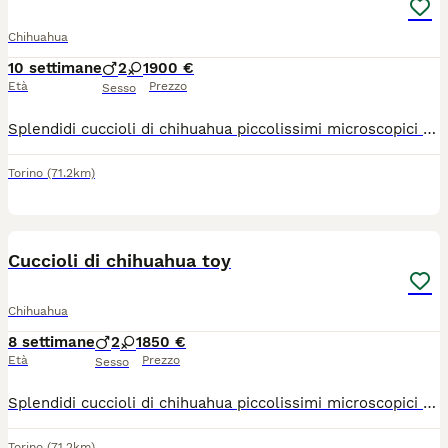
Chihuahua
10 settimane
2
1
900 €
Età
Prezzo
Sesso
Splendidi cuccioli di chihuahua piccolissimi microscopici rimarranno molto piccoli intorno a 1,2 kg genitori visibili entrambi di mia proprietà papà figlio di campioni nazionali e internazionali molto belli dolci ed equilibrati adatti a tutti disponibili sia maschi che femmine si cedono con sverninazione, vaccino, microchip passaggio di proprietà libretto sanitario Visita veterinaria contatto telefonico 379 1459776 anche whatapp
Torino
(71.2km)
21
Cuccioli di chihuahua toy
Chihuahua
8 settimane
2
1
850 €
Età
Prezzo
Sesso
Splendidi cuccioli di chihuahua piccolissimi microscopici rimarranno molto piccoli colorazioni particolari sembrano dipinti con un pennello rimarranno intorno al 1,2 kg genitori visibili entrambi di mia proprietà, stop cortissimo testa a mela linea messicana, il vero chihuahua, coccoloni cresciuti in casa abituati a sporcare sulla traversina, saranno pronti per essere accolti in una nuova famiglia con ciclo sverminazioni, vaccino, microchip, passaggio di proprietà libretto sanitario, visita veterinaria contatto telefonico 3791459776 grazie
Torino
(71.2km)