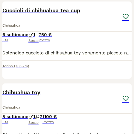
Cuccioli di chihuahua tea cup
Chihuahua
6 settimane
1
750 €
Età
Prezzo
Sesso
Splendido cucciolo di chihuahua toy veramente piccolo nato il 22 giugno sarà consegnabile dal 17 agosto con ciclo sverminazioni, vaccino microchip passaggio di proprietà libretto sanitario, abituato alla traversina cresciuto in casa dolce e affettuoso ben socializzato testa a mela muso corto molto bello genitori visibili entrambi di mia proprietà per venire a vederlo contattatemi al 379 1459776
Torino
(70.9km)
11
Chihuahua toy
Chihuahua
5 settimane
1
2
1100 €
Età
Prezzo
Sesso