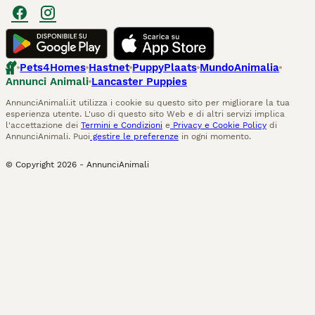
Pets4Homes
Hastnet
PuppyPlaats
MundoAnimalia
Annunci Animali
Lancaster Puppies
AnnunciAnimali.it utilizza i cookie su questo sito per migliorare la tua
esperienza utente. L'uso di questo sito Web e di altri servizi implica
l'accettazione dei
Termini e Condizioni
e
Privacy e Cookie Policy
di
AnnunciAnimali. Puoi
gestire le preferenze
in ogni momento.
© Copyright
2026
-
AnnunciAnimali