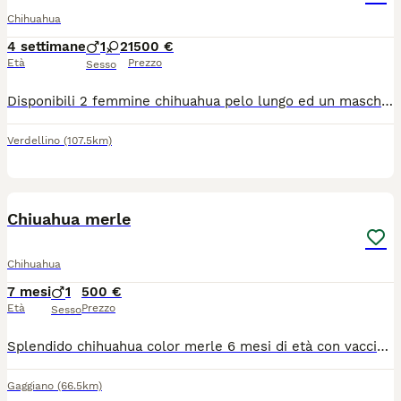
Chihuahua
4 settimane
1
2
1500 €
Età
Prezzo
Sesso
Disponibili 2 femmine chihuahua pelo lungo ed un maschietto taglia mini verranno consegnati completi di ciclo vermifugo trattamento antiparassitario vaccino microchip certificato medico libretto sanitario iscrizione anagrafe canina passaggio di proprietà kit cucciolo pedigree enci genitori visibili entrambi solo persone responsabili
Verdellino
(107.5km)
7
Chiuahua merle
Chihuahua
7 mesi
1
500 €
Età
Prezzo
Sesso
Splendido chihuahua color merle 6 mesi di età con vaccinazioni fatte maschio molto docile e affettuoso!
Gaggiano
(66.5km)