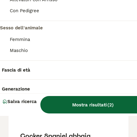
Con Pedigree
FAQ
Sesso dell'animale
Quanto costano i cuccioli di
Femmina
cocker?
Maschio
Il costo medio di un cucciolo di Cocker di
razza pura in Italia è di circa 434€ ,anche se
Fascia di età
i prezzi possono variare in base a fattori
come il pedigree, la reputazione
dell'allevatore e la posizione.
Generazione
Salva ricerca
Quali sono i difetti del
Mostra risultati
(
2
)
cocker?
Cocker Spaniel abbaia