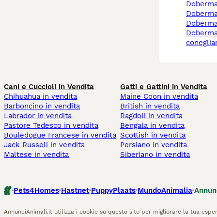
doberma
doberm
doberm
dobermann a
coneglia
Cani e Cuccioli in Vendita
Gatti e Gattini in Vendita
Chihuahua in vendita
Maine Coon in vendita
Barboncino in vendita
British in vendita
Labrador in vendita
Ragdoll in vendita
Pastore Tedesco in vendita
Bengala in vendita
Bouledogue Francese in vendita
Scottish in vendita
Jack Russell in vendita
Persiano in vendita
Maltese in vendita
Siberiano in vendita
Pets4Homes
Hastnet
PuppyPlaats
MundoAnimalia
Annun
AnnunciAnimali.it utilizza i cookie su questo sito per migliorare la tua esper