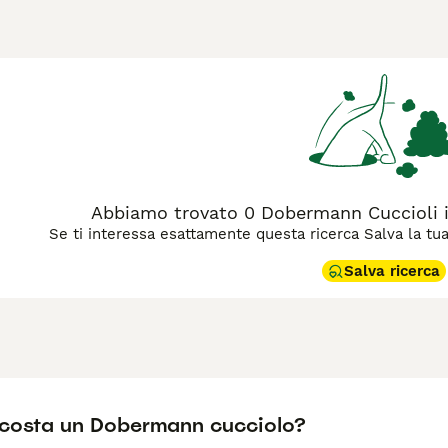
rdia, sono molto flessibili e si adattano bene alla vita famili
n sono orgogliosi, calmi e, se allevati in modo responsabile e
pagina di consigli sul Dobermann
per informazioni su questa ra
Abbiamo trovato 0 Dobermann Cuccioli i
Se ti interessa esattamente questa ricerca Salva la tua r
Salva ricerca
costa un Dobermann cucciolo?