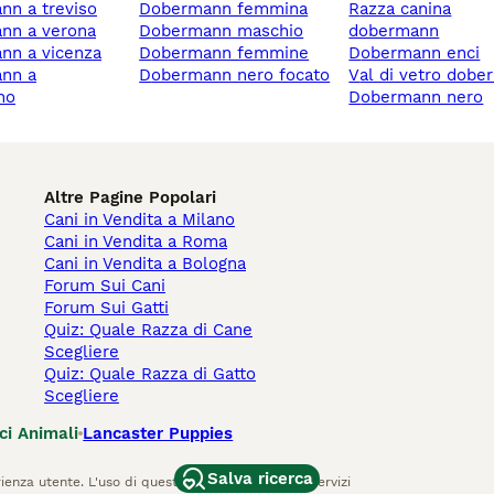
nn a treviso
dobermann femmina
razza canina
ann a verona
dobermann maschio
dobermann
ann a vicenza
dobermann femmine
dobermann enci
dobermann nero focato
val di vetro dob
no
dobermann nero
Altre Pagine Popolari
Cani in Vendita a Milano
Cani in Vendita a Roma
Cani in Vendita a Bologna
Forum Sui Cani
Forum Sui Gatti
Quiz: Quale Razza di Cane
Scegliere
Quiz: Quale Razza di Gatto
Scegliere
ci Animali
Lancaster Puppies
Salva ricerca
ienza utente. L'uso di questo sito Web e di altri servizi