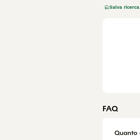
come cani da gua
Salva ricerca
loro. I doberman
una famiglia.
Leggi la
nostra 
FAQ
Quanto 