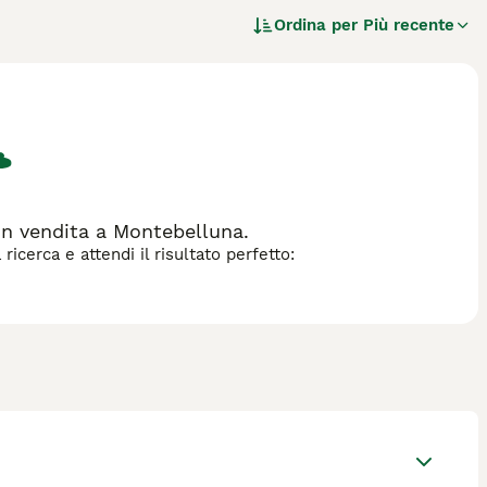
are. Adorano prendere parte a tutto ciò che accade intorno a
Ordina per
Più recente
 trattati correttamente, sanno diventare membri preziosi di
zza di cane.
n vendita a Montebelluna.
icerca e attendi il risultato perfetto: