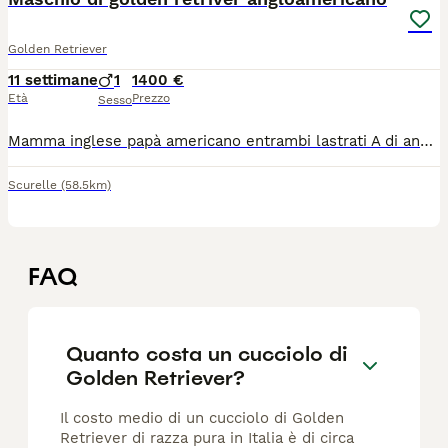
Golden Retriever
11 settimane
1
1400 €
Età
Prezzo
Sesso
Mamma inglese papà americano entrambi lastrati A di anche e 0 di gomito perfetti lastre,depositate con pedigre enci disponibile maschietto per il 16 luglio circa a 2 mesi sarà ceduto sverminato vaccinato e con pedigre genitori visibili a cinte tesino trentino
Scurelle
(58.5km)
FAQ
Quanto costa un cucciolo di
Golden Retriever?
Il costo medio di un cucciolo di Golden
Retriever di razza pura in Italia è di circa