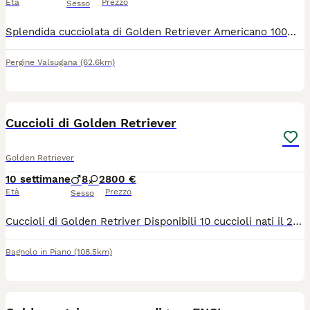
Età
Prezzo
Sesso
Splendida cucciolata di Golden Retriever Americano 100%, frutto di un'attenta e rigorosa selezione volta a garantire salute, bellezza ed equilibrio caratteriale. I genitori sono entrambi: Esenti da displasia di anche e gomiti con certificazioni ufficiali Sottoposti ai principali test genetici di razza Con DNA depositato e pedigree accuratamente selezionati I cuccioli cresceranno in ambiente familiare, con amore, cure e la massima attenzione alla socializzazione fin dai primi giorni di vita. Per informazioni, disponibilità e per conoscere meglio questa splendida cucciolata, non esitate a contattarci. Un'occasione speciale per accogliere nella vostra famiglia un compagno fedele, dolce e straordinario.
Pergine Valsugana
(62.6km)
4
Cuccioli di Golden Retriever
Golden Retriever
10 settimane
8
2
800 €
Età
Prezzo
Sesso
Cuccioli di Golden Retriver Disponibili 10 cuccioli nati il 27/05/2026. 8 maschi e 2 femmine Genitori visibili, cresciuti in ambiente familiare e a contatto con persone e altri animali. I cuccioli verranno ceduti con: Microchip, Libretto sanitario, Sverminazioni effettuate, Vaccinazioni previste per l'età. Cuccioli senza PEDIGREE. Disponibili dopo il compimento dei 60 giorni di età. Per informazioni e prenotazioni : 3466060515 Bagnolo In Piano, Reggio Emilia.
Bagnolo in Piano
(108.5km)
10