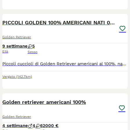
9
PICCOLI GOLDEN 100% AMERICANI NATI 03/06/26
Golden Retriever
9 settimane
5
Età
Sesso
Piccoli cuccioli di Golden Retriever americani al 100%, nati il 03 giugno 2026, saranno disponibili a raggiungere le vostre case a metà agosto. I cuccioli verranno consegnati con doppia sverminazione, microchip, certificato di buona salute, librettino sanitario, iscrizione ENCI (pedigree arriva direttamente a casa da Enci), passaggio di proprietà e certificazioni di entrambe i genitori. Alla consegna vi verrà offerto un kit omaggio, inoltre siamo sempre disponibili per consigli nel post vendita; chat whatsapp per la crescita di tutta la cucciolata per confrontarsi e condividere le esperienze del cucciolo.
Vergato
(142.7km)
7
Golden retriever americani 100%
Golden Retriever
4 settimane
4
6
2000 €