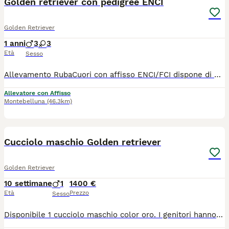
Golden retriever con pedigree ENCI
Golden Retriever
1 anni
3
3
Età
Sesso
Allevamento RubaCuori con affisso ENCI/FCI dispone di una cucciolata di Golden Retriever angloamericani, saranno pronti fine dicembre al compimento di 60 gg Scegliamo attentamente i nostri riproduttori,tutti con test genetici negativi, DNA depositato, lastre displasia anca e gomito A 0/0 Nostri cuccioli nascono e crescono in casa con noi in modo da dargli educazione ed imprinting migliore Offriamo l'assistenza post-vendita Cuccioli saranno ceduti con Ciclo vermifugo completo Vaccinati Microchip Pedigree ENCI Passaggio di proprietà Garanzia di buona salute Kit cucciolo Costo maschietti 900 femminucce 1200 Per qualsiasi altra informazione siamo disponibili Pagina Facebook Instagram Allevamento RubaCuori
Allevatore con Affisso
Montebelluna
(46.3km)
3
Cucciolo maschio Golden retriever
Golden Retriever
10 settimane
1
1400 €
Età
Prezzo
Sesso
Disponibile 1 cucciolo maschio color oro. I genitori hanno tutti i test di salute e sono puliti per tutte le patologie di razza (displasia anche e gomiti, oculopatie) Verrà ceduto con con Pedigree, Microchip, libretto sanitario con prima vaccinazione, ciclo di sverminazione, antiparassitario, kit puppy, contratto di cessione e fattura.