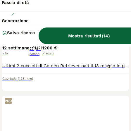
Fascia di età
6
Generazione
Ultimi 2 cuccioli di golden retriever
Salva ricerca
Mostra risultati
(
14
)
Golden Retriever
12 settimane
1
1
1200 €
Età
Prezzo
Sesso
Ultimi 2 cuccioli di Golden Retriever nati il 13 maggio in pronta consegna con: - Libretto sanitario e sverminazioni eseguite - Pedigree ENCI (che verrà consegnato direttamente a casa tua da Enci) -Certificato di buona salute rilasciato dal nostro veterinario di fiducia I cuccioli sono nati in casa ( non allevamento ) a Cavriago di Reggio Emilia, Razza: Anglo/americana, tinte Gold e Red Diamo assistenza prima e dopo la vendita, Quando andrete in vacanza ospiteremo a preventivo il vostro cane in pensione per lunghi o brevi periodi. Ti invito a farmi visita ( previo avviso) per vedere da vicino la magia dei cuccioli che giocano e fare amicizia con loro tra le tue braccia, il modo migliore per poi fare ogni valutazione.
Cavriago
(123.1km)
PRO