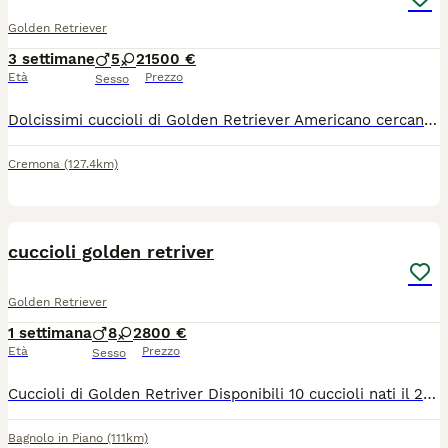
Golden Retriever
3 settimane
5
2
1500 €
Età
Prezzo
Sesso
Dolcissimi cuccioli di Golden Retriever Americano cercano casa a partire da agosto, i cagnolini verranno ceduti muniti di microchip, vaccinazione, sverminazione, libretto sanitario e pedigree enci! Se interessati contattateci su whatsapp o via telefonica al numero 3292398620
Cremona
(127.4km)
5
cuccioli golden retriver
Golden Retriever
1 settimana
8
2
800 €
Età
Prezzo
Sesso
Cuccioli di Golden Retriver Disponibili 10 cuccioli nati il 27/05/2026. 8 maschi e 2 femmine Genitori visibili, cresciuti in ambiente familiare e a contatto con persone e altri animali. I cuccioli verranno ceduti con: Microchip, Libretto sanitario, Sverminazioni effettuate, Vaccinazioni previste per l'età. Cuccioli senza PEDIGREE. Disponibili dopo il compimento dei 60 giorni di età. Per informazioni e prenotazioni : 3466060515 Bagnolo In Piano, Reggio Emilia.
Bagnolo in Piano
(111km)