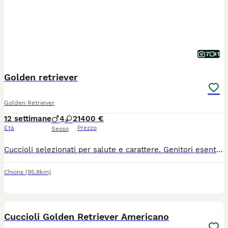
7
1
Golden retriever
Golden Retriever
12 settimane
4
2
1400 €
Età
Prezzo
Sesso
Cuccioli selezionati per salute e carattere. Genitori esenti displasia, test genetici clear, certificati per IAA. Ottimi per famiglie.
Chions
(95.8km)
4
Cuccioli Golden Retriever Americano