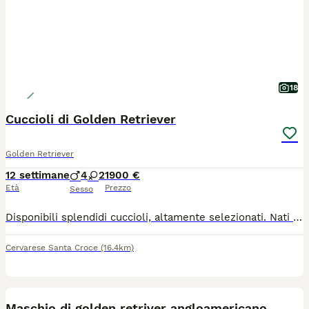
18
Cuccioli di Golden Retriever
Golden Retriever
12 settimane
4
2
1900 €
Età
Prezzo
Sesso
Disponibili splendidi cuccioli, altamente selezionati. Nati il 13 Maggio e disponibili a partire da metà Luglio. I cuccioli provengono da genitori accuratamente selezionati per morfologia, carattere e salute, con Pedigree ENCI e DNA depositato. Entrambi i genitori hanno effettuato i test ufficiali previsti per la razza: displasia anche e gomiti, ecocardiografia, visita oculistica e test genetici. La mamma è "Giovane campionessa Italiana", il papà "Giovane campione Francese". I cuccioli vengono allevati in famiglia e socializzati verso persone, cani e gatti. Verranno venduti con: 2 vaccini, 2 sverminazioni, pedigree ENCI e iscrizione all'anagrafe canina nazionale. Per informazioni contattare Silvia De Boni, 39 3381740124 (anche Whatsapp), silviadeboni73@gmail.com, Padova (Veneto).
Cervarese Santa Croce
(16.4km)
6
Maschio di golden retriver angloamericano