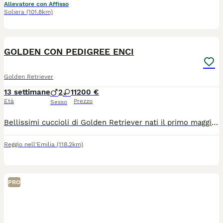
Allevatore con Affisso
Soliera
(101.8km)
3
GOLDEN CON PEDIGREE ENCI
Golden Retriever
13 settimane
2
1
1200 €
Età
Prezzo
Sesso
Bellissimi cuccioli di Golden Retriever nati il primo maggio saranno consegnabili da metà luglio in poi con: - Libretto sanitario con vaccinazioni e sverminazioni eseguite -Pedigree ENCI -Certificato di buona salute rilasciato dal nostro veterinario di fiducia -Garanzie scritte sulla salute I cuccioli sono nati nel nostro allevamento autorizzato di Reggio Emilia e sono visibili insieme ai genitori. Mamma Chanel e papà Falstaff sono in possesso di: - Controlli ufficiali displasia dell'anca e del gomito - Ecocardio ufficiale - Pacchetto test genetici sulla razza. Diamo sempre assistenza pre e post vendita oltre a periodo di pensione gratuito nel caso aveste necessità nei prossimi mesi di dovervi allontanare. Per qualsiasi info o per fissare un appuntamento senza alcun impegno potete contattarmi telefonicamente. Non rispondo a WhatsApp.
Reggio nell'Emilia
(118.2km)
PRO