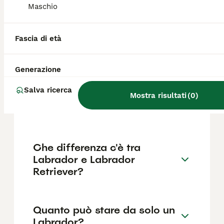
come il pedigree, la reputazione
Maschio
dell'allevatore e la posizione.
Fascia di età
Quali sono i difetti del
Labrador?
Generazione
Salva ricerca
Dove far dormire un
Mostra risultati
(
0
)
Labrador in casa?
Che differenza c'è tra
Labrador e Labrador
Retriever?
Quanto può stare da solo un
Labrador?